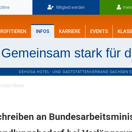
tline
Mitglied werden
mei
ROFITIEREN
INFOS
KARRIERE
EVENTS
KLASS
Gemeinsam stark für 
DEHOGA HOTEL- UND GASTSTÄTTENVERBAND SACHSEN E.V
nchen News
hreiben an Bundesarbeitsminis