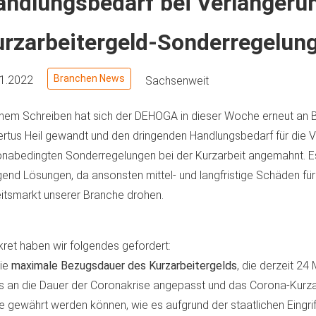
ndlungsbedarf bei Verlängeru
urzarbeitergeld-Sonderregelun
Branchen News
01.2022
Sachsenweit
inem Schreiben hat sich der DEHOGA in dieser Woche erneut an 
rtus Heil gewandt und den dringenden Handlungsbedarf für die 
nabedingten Sonderregelungen bei der Kurzarbeit angemahnt. E
gend Lösungen, da ansonsten mittel- und langfristige Schäden fü
itsmarkt unserer Branche drohen.
ret haben wir folgendes gefordert:
ie
maximale Bezugsdauer des Kurzarbeitergelds
, die derzeit 24
 an die Dauer der Coronakrise angepasst und das Corona-Kurza
e gewährt werden können, wie es aufgrund der staatlichen Eingrif