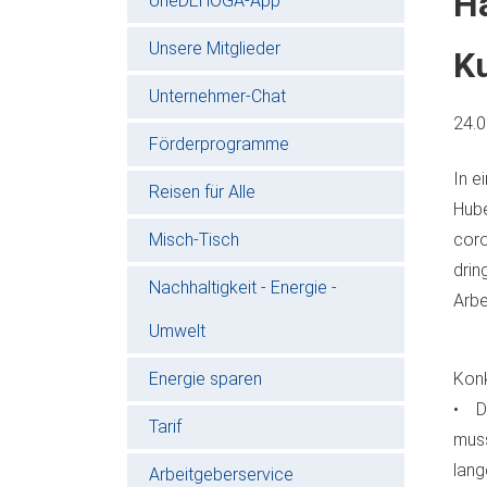
Ha
oneDEHOGA-App
Unsere Mitglieder
K
Unternehmer-Chat
24.
Förderprogramme
In e
Reisen für Alle
Hube
Misch-Tisch
coro
drin
Nachhaltigkeit - Energie -
Arbe
Umwelt
Energie sparen
Konk
• D
Tarif
muss
lang
Arbeitgeberservice