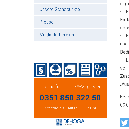
sign
Unsere Standpunkte
• En
Erst
Presse
appe
Mitgliederbereich
• Es
über
Bed
• Er
von 
Zusc
„Aus
Hotline für DEHOGA-Mitglieder
0351 850 322 50
Erst
09:
Montag bis Freitag: 8 - 17 Uhr