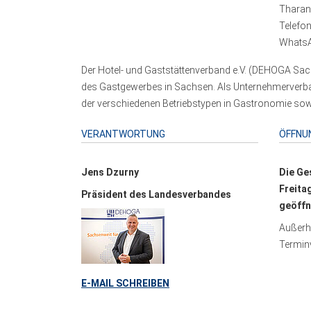
Tharand
Telefo
WhatsA
Der Hotel- und Gaststättenverband e.V. (DEHOGA Sach
des Gastgewerbes in Sachsen. Als Unternehmerverband
der verschiedenen Betriebstypen in Gastronomie sowi
VERANTWORTUNG
ÖFFNU
Jens Dzurny
Die Ge
Freita
Präsident des Landesverbandes
geöffn
Außerha
Terminv
E-MAIL SCHREIBEN