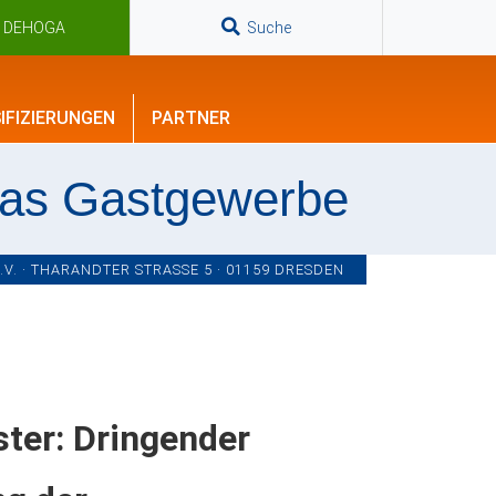
n DEHOGA
Suche
IFIZIERUNGEN
PARTNER
das Gastgewerbe
. · THARANDTER STRASSE 5 · 01159 DRESDEN
ter: Dringender