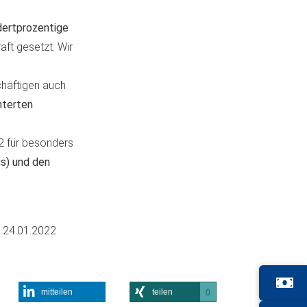
dertprozentige
aft gesetzt. Wir
chäftigen auch
hterten
2 für besonders
us) und den
m
24.01.2022
mitteilen
teilen
0