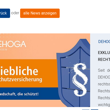
oder
rück
alle News anzeigen
DEHO
EXKLU
RECH
Seit d
ious
DEHO
rechts
Rechts
Recht
wichti