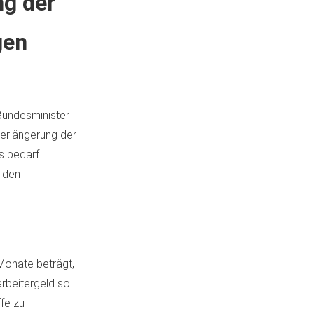
ng der
gen
Bundesminister
Verlängerung der
s bedarf
r den
 Monate beträgt,
rbeitergeld so
fe zu