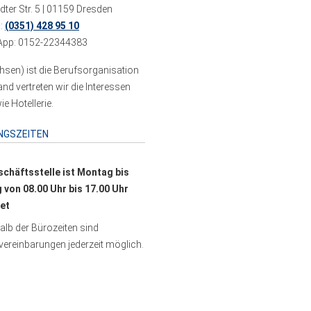
ter Str. 5 | 01159 Dresden
n:
(0351) 428 95 10
pp: 0152-22344383
sen) ist die Berufsorganisation
 vertreten wir die Interessen
e Hotellerie.
NGSZEITEN
schäftsstelle ist Montag bis
g von 08.00 Uhr bis 17.00 Uhr
et
lb der Bürozeiten sind
ereinbarungen jederzeit möglich.