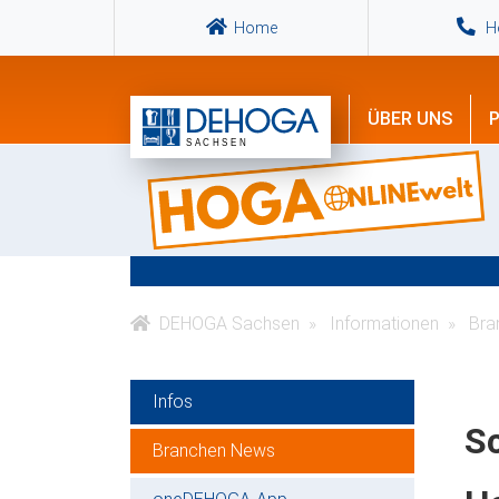
Home
Ho
ÜBER UNS
P
DEHOGA Sachsen
Informationen
Bra
Infos
Sc
Branchen News