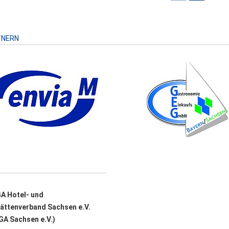
Risiko
TNERN
A Hotel- und
ättenverband Sachsen e.V.
A Sachsen e.V.)