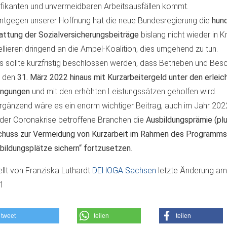
ifikanten und unvermeidbaren Arbeitsausfällen kommt.
tgegen unserer Hoffnung hat die neue Bundesregierung die
hun
attung der Sozialversicherungsbeiträge
bislang nicht wieder in Kr
llieren dringend an die Ampel-Koalition, dies umgehend zu tun.
 sollte kurzfristig beschlossen werden, dass Betrieben und Bes
 den
31. März 2022 hinaus mit Kurzarbeitergeld unter den erleic
ingungen
und mit den erhöhten Leistungssätzen geholfen wird.
gänzend wäre es ein enorm wichtiger Beitrag, auch im Jahr 202
der Coronakrise betroffene Branchen die
Ausbildungsprämie (pl
huss zur Vermeidung von Kurzarbeit im Rahmen des Programms
bildungsplätze sichern“ fortzusetzen
.
ellt von
Franziska Luthardt
DEHOGA Sachsen
letzte Änderung a
01
tweet
teilen
teilen