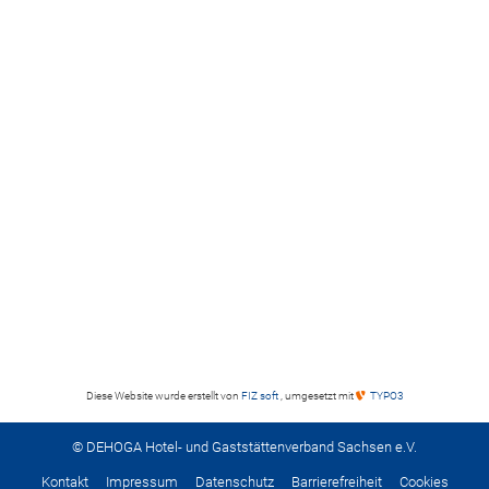
Diese Website wurde erstellt von
FIZ soft
, umgesetzt mit
TYPO3
© DEHOGA Hotel- und Gaststättenverband Sachsen e.V.
Kontakt
Impressum
Datenschutz
Barrierefreiheit
Cookies