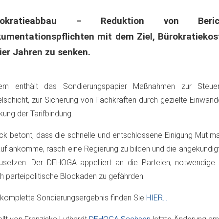
rokratieabbau – Reduktion von Beri
umentationspflichten mit dem Ziel, Bürokratieko
vier Jahren zu senken.
em enthält das Sondierungspapier Maßnahmen zur Steuer
elschicht, zur Sicherung von Fachkräften durch gezielte Einwan
kung der Tarifbindung.
ick betont, dass die schnelle und entschlossene Einigung Mut 
uf ankomme, rasch eine Regierung zu bilden und die angekünd
setzen. Der DEHOGA appelliert an die Parteien, notwendige
h parteipolitische Blockaden zu gefährden.
komplette Sondierungsergebnis finden Sie
HIER…