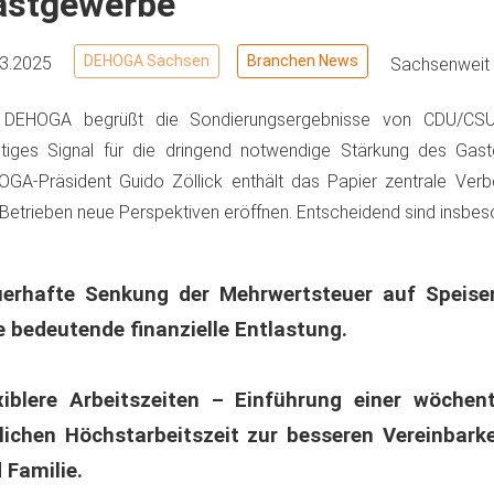
astgewerbe
DEHOGA Sachsen
Branchen News
03.2025
Sachsenweit
 DEHOGA begrüßt die Sondierungsergebnisse von CDU/CS
tiges Signal für die dringend notwendige Stärkung des Gas
GA-Präsident Guido Zöllick enthält das Papier zentrale Verb
Betrieben neue Perspektiven eröffnen. Entscheidend sind insbes
erhafte Senkung der Mehrwertsteuer auf Speise
e bedeutende finanzielle Entlastung.
xiblere Arbeitszeiten – Einführung einer wöchent
lichen Höchstarbeitszeit zur besseren Vereinbarke
 Familie.