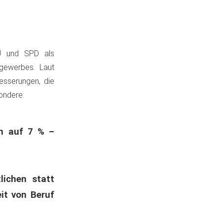
U und SPD als
tgewerbes. Laut
esserungen, die
ondere:
n auf 7 % –
lichen statt
it von Beruf