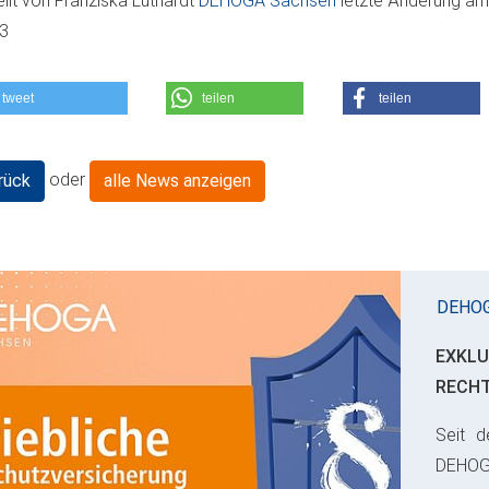
ellt von
Franziska Luthardt
DEHOGA Sachsen
letzte Änderung a
03
tweet
teilen
teilen
oder
rück
alle News anzeigen
DEHO
EXKLU
RECH
Seit d
ious
DEHO