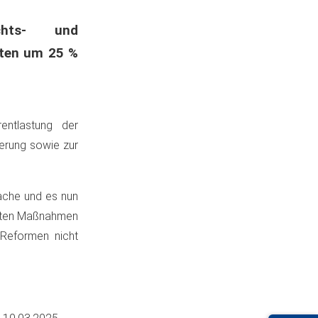
chts- und
sten um 25 %
entlastung der
derung sowie zur
mache und es nun
igten Maßnahmen
 Reformen nicht