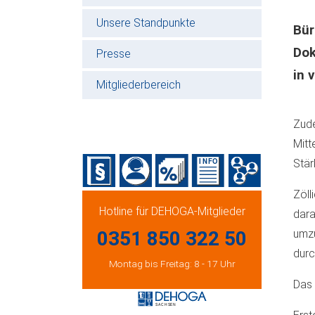
Unsere Standpunkte
Bü
Dok
Presse
in 
Mitgliederbereich
Zud
Mitt
Stär
Zöll
Hotline für DEHOGA-Mitglieder
dara
0351 850 322 50
umzu
durc
Montag bis Freitag: 8 - 17 Uhr
Das 