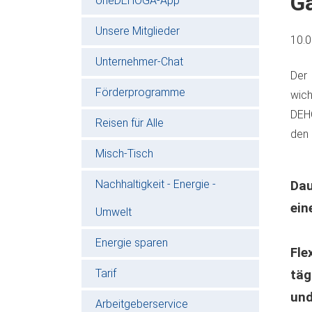
G
oneDEHOGA-App
Unsere Mitglieder
10.
Unternehmer-Chat
Der
Förderprogramme
wich
DEHO
Reisen für Alle
den 
Misch-Tisch
Nachhaltigkeit - Energie -
Dau
ein
Umwelt
Energie sparen
Fle
Tarif
täg
und
Arbeitgeberservice