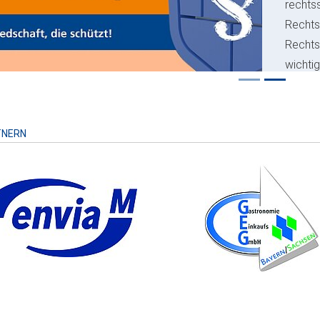
rechts
Rechts
Recht
wichti
Risiko
TNERN