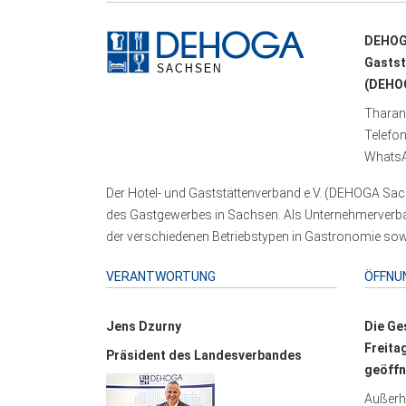
DEHOG
Gastst
(DEHOG
Tharand
Telefo
WhatsA
Der Hotel- und Gaststättenverband e.V. (DEHOGA Sach
des Gastgewerbes in Sachsen. Als Unternehmerverband
der verschiedenen Betriebstypen in Gastronomie sowi
VERANTWORTUNG
ÖFFNU
Jens Dzurny
Die Ge
Freita
Präsident des Landesverbandes
geöffn
Außerha