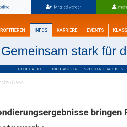
tline
Mitglied werden
mei
ROFITIEREN
INFOS
KARRIERE
EVENTS
KLASS
Gemeinsam stark für 
DEHOGA HOTEL- UND GASTSTÄTTENVERBAND SACHSEN E.V
nchen News
ndierungsergebnisse bringen P