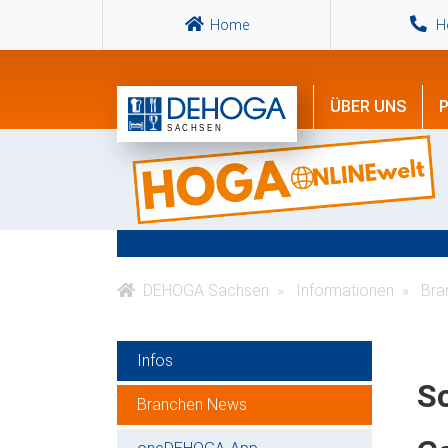
Home
Ho
ÜBER UNS
P
DEHOGA Sachsen
Informationen
Bra
Infos
So
Branchen News