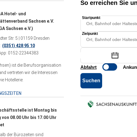
A Hotel- und
ättenverband Sachsen e.V.
A Sachsen e.V.)
ter Str. 5 | 01159 Dresden
n:
(0351) 428 95 10
pp: 0152-22344383
sen) ist die Berufsorganisation
 vertreten wir die Interessen
e Hotellerie.
NGSZEITEN
schäftsstelle ist Montag bis
g von 08.00 Uhr bis 17.00 Uhr
et
lb der Bürozeiten sind