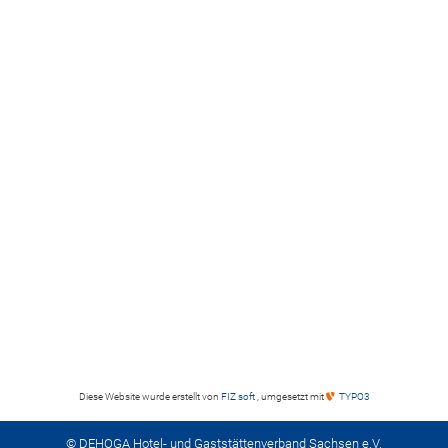
Diese Website wurde erstellt von
FIZ soft
, umgesetzt mit
TYPO3
© DEHOGA Hotel- und Gaststättenverband Sachsen e.V.