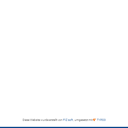
Diese Website wurde erstellt von
FIZ soft
, umgesetzt mit
TYPO3