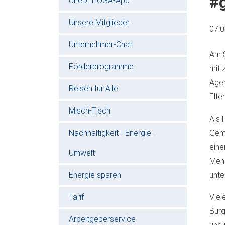
#
oneDEHOGA-App
Unsere Mitglieder
07.
Unternehmer-Chat
Am S
Förderprogramme
mit 
Agen
Reisen für Alle
Elter
Misch-Tisch
Als 
Nachhaltigkeit - Energie -
Geme
eine
Umwelt
Mens
Energie sparen
unte
Tarif
Viel
Burg
Arbeitgeberservice