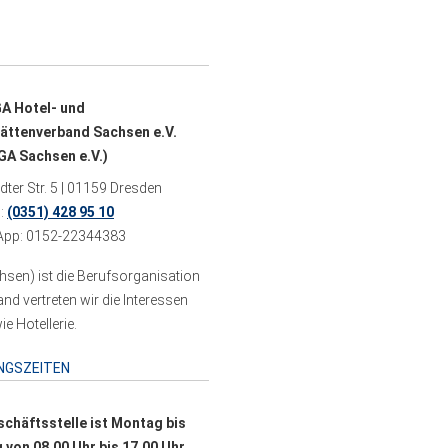
A Hotel- und
ättenverband Sachsen e.V.
A Sachsen e.V.)
ter Str. 5 | 01159 Dresden
n:
(0351) 428 95 10
pp: 0152-22344383
sen) ist die Berufsorganisation
 vertreten wir die Interessen
e Hotellerie.
NGSZEITEN
schäftsstelle ist Montag bis
g von 08.00 Uhr bis 17.00 Uhr