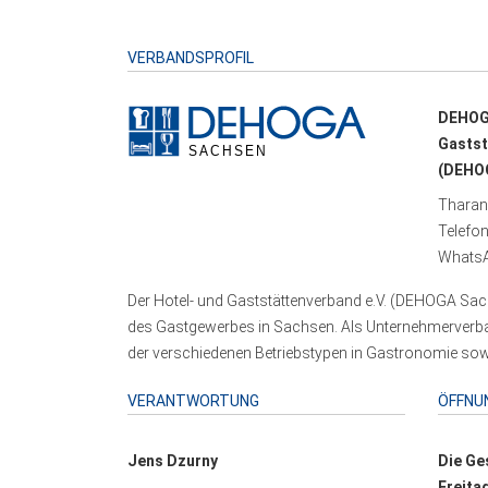
VERBANDSPROFIL
DEHOG
Gastst
(DEHOG
Tharand
Telefo
WhatsA
Der Hotel- und Gaststättenverband e.V. (DEHOGA Sach
des Gastgewerbes in Sachsen. Als Unternehmerverband
der verschiedenen Betriebstypen in Gastronomie sowi
VERANTWORTUNG
ÖFFNU
Jens Dzurny
Die Ge
Freita