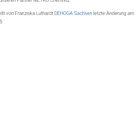
unseren Partner METRO Chemnitz.
ellt von
Franziska Luthardt
DEHOGA Sachsen
letzte Änderung a
05