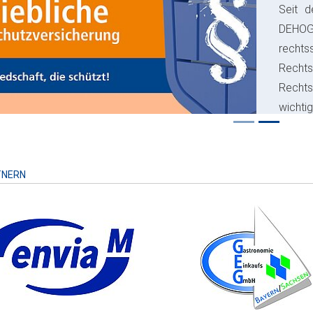
Seit d
ious
DEHO
rechts
Rechts
Recht
wichti
Risiko
TNERN