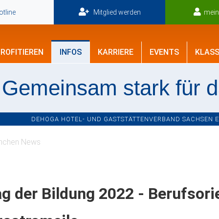
tline
Mitglied werden
mei
ROFITIEREN
INFOS
KARRIERE
EVENTS
KLASS
Gemeinsam stark für 
DEHOGA HOTEL- UND GASTSTÄTTENVERBAND SACHSEN E.V
nchen News
g der Bildung 2022 - Berufsori