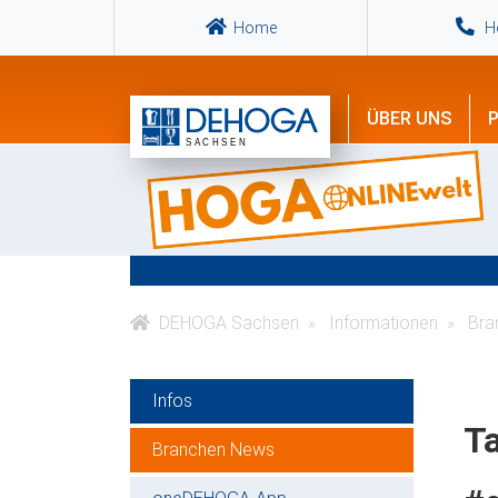
Home
Ho
ÜBER UNS
P
DEHOGA Sachsen
Informationen
Bra
Infos
Ta
Branchen News