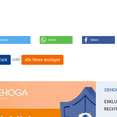
tweet
teilen
teilen
oder
rück
alle News anzeigen
DEHO
EXKLU
RECH