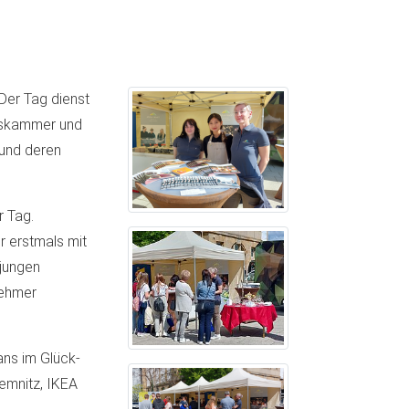
Der Tag dienst
rkskammer und
 und deren
r Tag.
 erstmals mit
 jungen
nehmer
ans im Glück-
hemnitz, IKEA