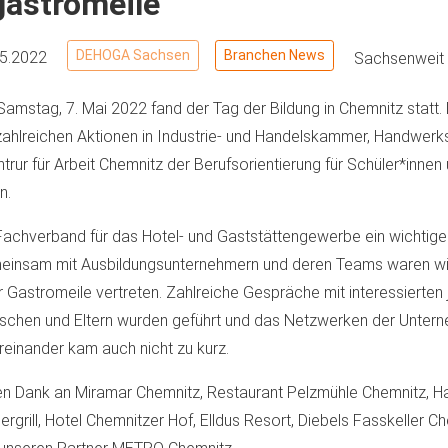
gastromeile
DEHOGA Sachsen
Branchen News
05.2022
Sachsenweit
amstag, 7. Mai 2022 fand der Tag der Bildung in Chemnitz statt. 
zahlreichen Aktionen in Industrie- und Handelskammer, Handwe
trur für Arbeit Chemnitz der Berufsorientierung für Schüler*innen
n.
Fachverband für das Hotel- und Gaststättengewerbe ein wichtige
insam mit Ausbildungsunternehmern und deren Teams waren wir
r Gastromeile vertreten. Zahlreiche Gespräche mit interessierten
chen und Eltern wurden geführt und das Netzwerken der Unter
reinander kam auch nicht zu kurz.
en Dank an Miramar Chemnitz, Restaurant Pelzmühle Chemnitz, H
ergrill, Hotel Chemnitzer Hof, Elldus Resort, Diebels Fasskeller C