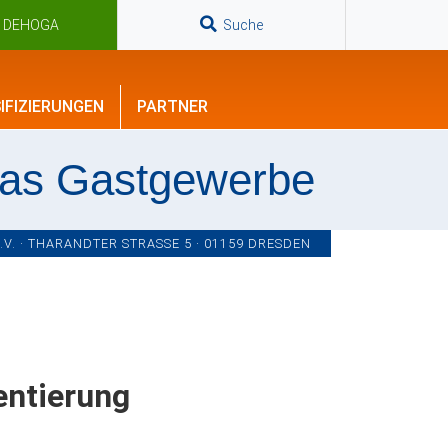
n DEHOGA
Suche
IFIZIERUNGEN
PARTNER
das Gastgewerbe
. · THARANDTER STRASSE 5 · 01159 DRESDEN
entierung