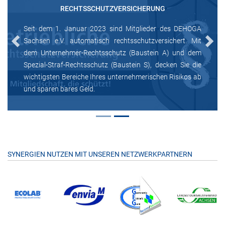
RECHTSSCHUTZVERSICHERUNG
Seit dem 1. Januar 2023 sind Mitglieder des DEHOGA
Sachsen e.V. automatisch rechtsschutzversichert. Mit
Previous
Next
dem Unternehmer-Rechtsschutz (Baustein A) und dem
Spezial-Straf-Rechtsschutz (Baustein S), decken Sie die
wichtigsten Bereiche Ihres unternehmerischen Risikos ab
und sparen bares Geld.
SYNERGIEN NUTZEN MIT UNSEREN NETZWERKPARTNERN