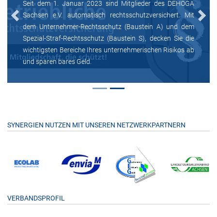
Seit dem 1. Januar 2023 sind Mitglieder des DEHOGA
Sachsen e.V. automatisch rechtsschutzversichert. Mit
Previous
Next
dem Unternehmer-Rechtsschutz (Baustein A) und dem
Spezial-Straf-Rechtsschutz (Baustein S), decken Sie die
wichtigsten Bereiche Ihres unternehmerischen Risikos ab
und sparen bares Geld.
SYNERGIEN NUTZEN MIT UNSEREN NETZWERKPARTNERN
VERBANDSPROFIL