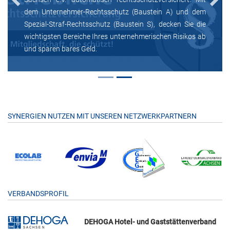
Previous
Next
dem Unternehmer-Rechtsschutz (Baustein A) und dem
Spezial-Straf-Rechtsschutz (Baustein S), decken Sie die
wichtigsten Bereiche Ihres unternehmerischen Risikos ab
und sparen bares Geld.
SYNERGIEN NUTZEN MIT UNSEREN NETZWERKPARTNERN
VERBANDSPROFIL
DEHOGA Hotel- und Gaststättenverband