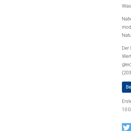
Wass
Nat
mod
Natu
Der 
Wert
glei
(203
Be
Erst
10: