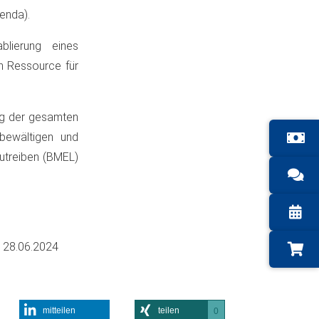
nda)​.
blierung eines
 Ressource für
ang der gesamten
 bewältigen und
treiben​ (BMEL)​​
m
28.06.2024
mitteilen
teilen
0