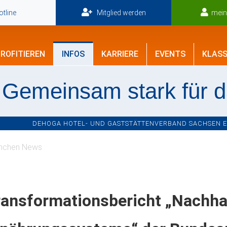
tline
Mitglied werden
mei
ROFITIEREN
INFOS
KARRIERE
EVENTS
KLASS
Gemeinsam stark für 
DEHOGA HOTEL- UND GASTSTÄTTENVERBAND SACHSEN E.V
nchen News
ansformationsbericht „Nachhal