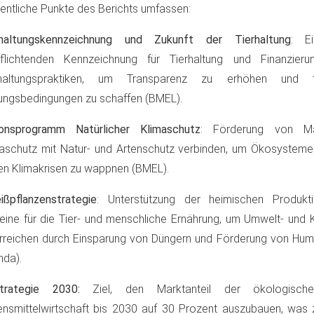
ntliche Punkte des Berichts umfassen:
rhaltungskennzeichnung und Zukunft der Tierhaltung
: Ei
pflichtenden Kennzeichnung für Tierhaltung und Finanzierun
rhaltungspraktiken, um Transparenz zu erhöhen und tie
ungsbedingungen zu schaffen​ (BMEL)​.
ionsprogramm Natürlicher Klimaschutz
: Förderung von M
aschutz mit Natur- und Artenschutz verbinden, um Ökosysteme
n Klimakrisen zu wappnen​ (BMEL)​.
ißpflanzenstrategie
: Unterstützung der heimischen Produkti
eine für die Tier- und menschliche Ernährung, um Umwelt- und 
rreichen durch Einsparung von Düngern und Förderung von Hum
da)​.
strategie 2030:
Ziel, den Marktanteil der ökologisch
nsmittelwirtschaft bis 2030 auf 30 Prozent auszubauen, was zu