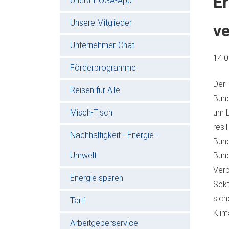
E
oneDEHOGA-App
Unsere Mitglieder
ve
Unternehmer-Chat
14.
Förderprogramme
Der
Reisen für Alle
Bund
Misch-Tisch
um L
res
Nachhaltigkeit - Energie -
Bun
Umwelt
Bun
Ver
Energie sparen
Sek
sich
Tarif
Klim
Arbeitgeberservice