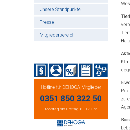
Wese
Unsere Standpunkte
Tie
Presse
ver
Tie
Mitgliederbereich
Halt
Akt
Klim
gege
Eiwe
Hotline für DEHOGA-Mitglieder
Prot
0351 850 322 50
zu e
Agen
Montag bis Freitag: 8 - 17 Uhr
Bio
Lebe