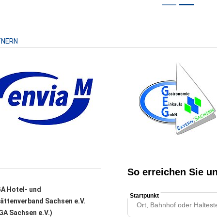
Risiko
TNERN
A Hotel- und
ättenverband Sachsen e.V.
A Sachsen e.V.)