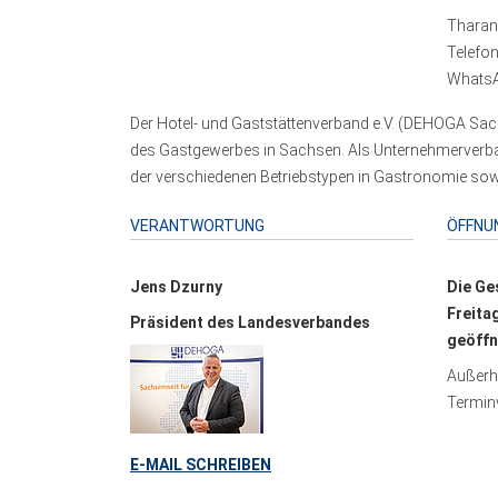
Tharand
Telefo
WhatsA
Der Hotel- und Gaststättenverband e.V. (DEHOGA Sach
des Gastgewerbes in Sachsen. Als Unternehmerverband
der verschiedenen Betriebstypen in Gastronomie sowi
VERANTWORTUNG
ÖFFNU
Jens Dzurny
Die Ge
Freita
Präsident des Landesverbandes
geöffn
Außerha
Terminv
E-MAIL SCHREIBEN