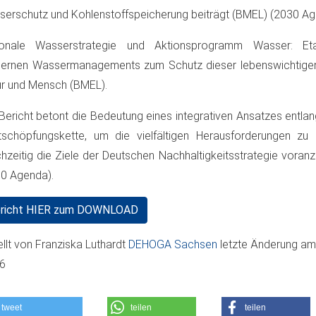
erschutz und Kohlenstoffspeicherung beiträgt​ (BMEL)​​ (2030 Age
ionale Wasserstrategie und Aktionsprogramm Wasser: Eta
ernen Wassermanagements zum Schutz dieser lebenswichtigen
r und Mensch​ (BMEL)​.
Bericht betont die Bedeutung eines integrativen Ansatzes entl
schöpfungskette, um die vielfältigen Herausforderungen zu
chzeitig die Ziele der Deutschen Nachhaltigkeitsstrategie voranzu
0 Agenda)​.
richt HIER zum DOWNLOAD
ellt von
Franziska Luthardt
DEHOGA Sachsen
letzte Änderung a
06
tweet
teilen
teilen