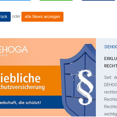
oder
rück
alle News anzeigen
DEHO
EXKLU
RECH
Seit d
ious
DEHO
rechts
Rechts
Recht
wichti