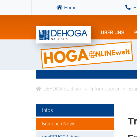
Home
Ho
ÜBER UNS
P
DEHOGA Sachsen
Informationen
Bra
Infos
Tr
Branchen News