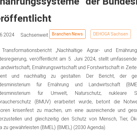
rnährungssysteme“ der Bundes
röffentlicht
Branchen News
DEHOGA Sachsen
06.2024
Sachsenweit
 Transformationsbericht „Nachhaltige Agrar- und Ernährun
esregierung, veröffentlicht am 5. Juni 2024, stellt umfassende
andwirtschaft, Ernährungswirtschaft und Forstwirtschaft in Zeite
ilient und nachhaltig zu gestalten. Der Bericht, der 
desministerium für Ernährung und Landwirtschaft (
desministerium für Umwelt, Naturschutz, nukleare S
braucherschutz (BMUV) erarbeitet wurde, betont die Notwen
toren krisenfest zu machen, um eine ausreichende und ges
erzustellen und gleichzeitig den Schutz von Mensch, Tier, 
a zu gewährleisten​ (BMEL)​​ (BMEL)​​ (2030 Agenda)​.