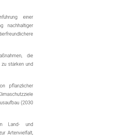
nführung einer
g nachhaltiger
rfreundlichere
aßnahmen, die
 zu stärken und
on pflanzlicher
Klimaschutzziele
usaufbau​ (2030
en Land- und
r Artenvielfalt,