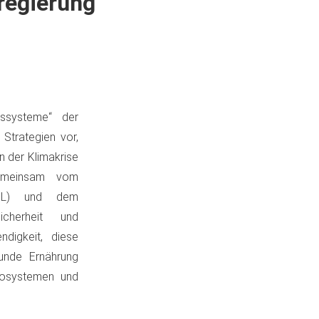
regierung
gssysteme“ der
 Strategien vor,
n der Klimakrise
gemeinsam vom
BMEL) und dem
icherheit und
digkeit, diese
unde Ernährung
Ökosystemen und