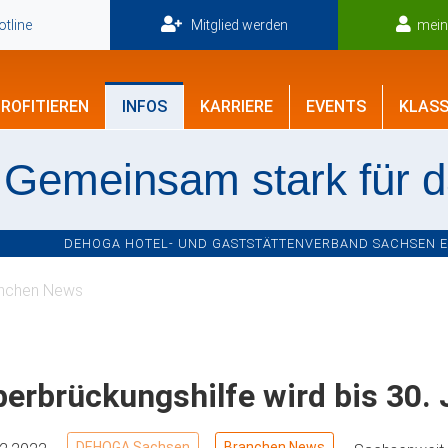
tline
Mitglied werden
mei
ROFITIEREN
INFOS
KARRIERE
EVENTS
KLASS
Gemeinsam stark für 
DEHOGA HOTEL- UND GASTSTÄTTENVERBAND SACHSEN E.V
nchen News
erbrückungshilfe wird bis 30. 
DEHOGA Sachsen
Branchen News