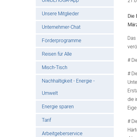
oneDEHOGA-App
21.
Unsere Mitglieder
Die 
März
Unternehmer-Chat
Das 
Förderprogramme
verö
Reisen für Alle
# Di
Misch-Tisch
# Di
Nachhaltigkeit - Energie -
Unte
Erst
Umwelt
die 
Energie sparen
Eige
Tarif
# Di
Härt
Arbeitgeberservice