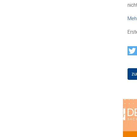
nich
Mehr
Erst
zu