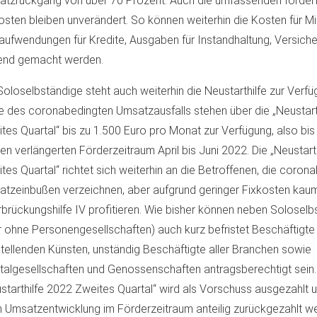
tzrückgang von über 70 Prozent. Auch die umfassenden förder
osten bleiben unverändert. So können weiterhin die Kosten für Mi
aufwendungen für Kredite, Ausgaben für Instandhaltung, Versich
end gemacht werden.
Soloselbständige steht auch weiterhin die Neustarthilfe zur Verf
 des coronabedingten Umsatzausfalls stehen über die „Neustart
tes Quartal“ bis zu 1.500 Euro pro Monat zur Verfügung, also bis
den verlängerten Förderzeitraum April bis Juni 2022. Die „Neustart
tes Quartal“ richtet sich weiterhin an die Betroffenen, die coron
tzeinbußen verzeichnen, aber aufgrund geringer Fixkosten kau
brückungshilfe IV profitieren. Wie bisher können neben Soloselb
 ohne Personengesellschaften) auch kurz befristet Beschäftigte 
tellenden Künsten, unständig Beschäftigte aller Branchen sowie
talgesellschaften und Genossenschaften antragsberechtigt sein.
starthilfe 2022 Zweites Quartal“ wird als Vorschuss ausgezahlt 
 Umsatzentwicklung im Förderzeitraum anteilig zurückgezahlt we