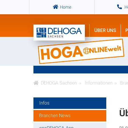
Home
Ho
ÜBER UNS
P
DEHOGA Sachsen
Informationen
Bra
Infos
Üb
Branchen News