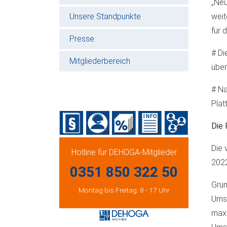
„Neu
Unsere Standpunkte
weit
für 
Presse
# Di
Mitgliederbereich
über
# Na
Plat
Die 
Die 
Hotline für DEHOGA-Mitglieder
202
0351 850 322 50
Grun
Montag bis Freitag: 8 - 17 Uhr
Umsa
maxi