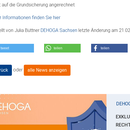
t auf die Grundsicherung angerechnet.
 Informationen finden Sie hier
ellt von
Julia Büttner
DEHOGA Sachsen
letzte Änderung am
21.02
tweet
teilen
teilen
oder
rück
alle News anzeigen
DEHO
EXKLU
RECH