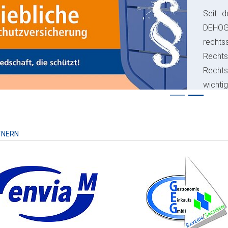
Seit d
ious
DEHO
rechts
Rechts
Recht
wichti
Risiko
TNERN