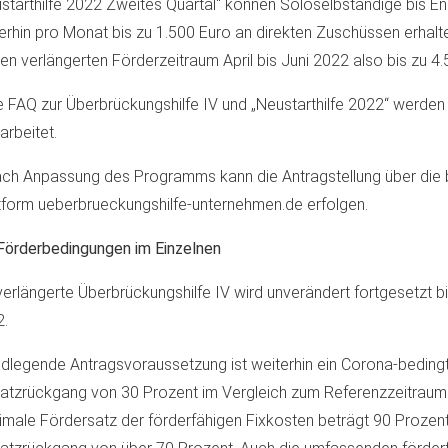
starthilfe 2022 Zweites Quartal“ können Soloselbständige bis E
erhin pro Monat bis zu 1.500 Euro an direkten Zuschüssen erhalt
den verlängerten Förderzeitraum April bis Juni 2022 also bis zu 4.
e FAQ zur Überbrückungshilfe IV und „Neustarthilfe 2022“ werden
arbeitet.
ch Anpassung des Programms kann die Antragstellung über die
tform ueberbrueckungshilfe-unternehmen.de erfolgen.
Förderbedingungen im Einzelnen
verlängerte Überbrückungshilfe IV wird unverändert fortgesetzt b
2.
dlegende Antragsvoraussetzung ist weiterhin ein Corona-beding
tzrückgang von 30 Prozent im Vergleich zum Referenzzeitraum
male Fördersatz der förderfähigen Fixkosten beträgt 90 Prozen