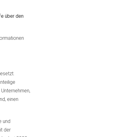
fe über den
formationen
esetzt.
nteilige
en Unternehmen,
nd, einen
e und
it der