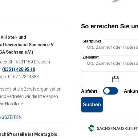
A Hotel- und
ättenverband Sachsen e.V.
A Sachsen e.V.)
ter Str. 5 | 01159 Dresden
n:
(0351) 428 95 10
pp: 0152-22344383
sen) ist die Berufsorganisation
 vertreten wir die Interessen
e Hotellerie.
NGSZEITEN
schäftsstelle ist Montag bis