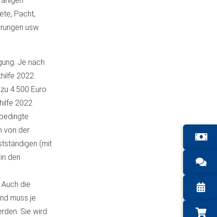
fähigen
ete, Pacht,
erungen usw.
ügung. Je nach
hilfe 2022
 zu 4.500 Euro
hilfe 2022
abedingte
m von der
stständigen (mit
in den
 Auch die
und muss je
rden. Sie wird