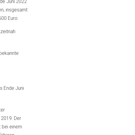
nde Juni 2022
en, insgesamt
500 Euro.
 zeitnah
 bekannte
is Ende Juni
ter
 2019. Der
t bei einem