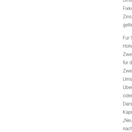
Umsa
Fixk
Zins
gelt
Für 
Höhe
Zwei
für 
Zwei
Umsa
Über
oder
Dars
Kapi
„Neu
nach