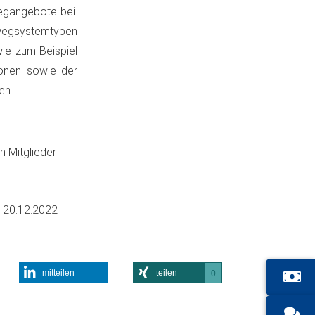
wegangebote bei.
rwegsystemtypen
wie zum Beispiel
ionen sowie der
en.
 Mitglieder
m
20.12.2022
mitteilen
teilen
0