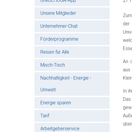
oneDEHOGA-App
27.
Unsere Mitglieder
Zum
der
Unternehmer-Chat
Univ
Förderprogramme
welc
Esse
Reisen für Alle
An d
Misch-Tisch
aus 
Nachhaltigkeit - Energie -
Klei
Umwelt
In i
Das
Energie sparen
gewi
Tarif
Auße
über
Arbeitgeberservice