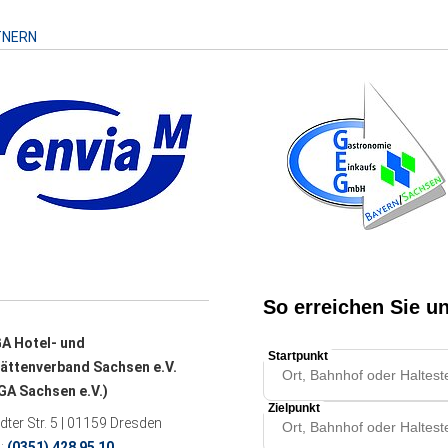
TNERN
A Hotel- und
ättenverband Sachsen e.V.
A Sachsen e.V.)
ter Str. 5 | 01159 Dresden
n:
(0351) 428 95 10