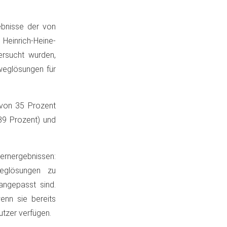
bnisse der von
einrich-Heine-
ersucht wurden,
weglösungen für
avon 35 Prozent
39 Prozent) und
ernergebnissen:
weglösungen zu
angepasst sind.
enn sie bereits
tzer verfügen.