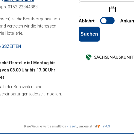
pp: 0152-22344383
sen) ist die Berufsorganisation
 vertreten wir die Interessen
e Hotellerie.
NGSZEITEN
schäftsstelle ist Montag bis
g von 08.00 Uhr bis 17.00 Uhr
et
lb der Bürozeiten sind
ereinbarungen jederzeit möglich.
Diese Website wurde erstellt von
FIZ soft
, umgesetzt mit
TYPO3