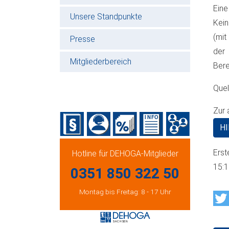
Eine
Unsere Standpunkte
Kein
(mit
Presse
der 
Mitgliederbereich
Bere
Quel
Zur 
HI
Erst
Hotline für DEHOGA-Mitglieder
15:
0351 850 322 50
Montag bis Freitag: 8 - 17 Uhr