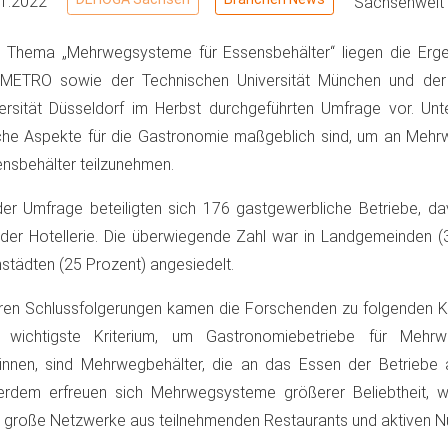
11.2022
Sachsenweit
 Thema „Mehrwegsysteme für Essensbehälter“ liegen die Erge
 METRO sowie der Technischen Universität München und der H
ersität Düsseldorf im Herbst durchgeführten Umfrage vor. Unt
he Aspekte für die Gastronomie maßgeblich sind, um an Mehr
nsbehälter teilzunehmen.
er Umfrage beteiligten sich 176 gastgewerbliche Betriebe, d
der Hotellerie. Die überwiegende Zahl war in Landgemeinden (
nstädten (25 Prozent) angesiedelt.
hren Schlussfolgerungen kamen die Forschenden zu folgenden K
 wichtigste Kriterium, um Gastronomiebetriebe für Mehr
nnen, sind Mehrwegbehälter, die an das Essen der Betriebe 
rdem erfreuen sich Mehrwegsysteme größerer Beliebtheit, w
 große Netzwerke aus teilnehmenden Restaurants und aktiven Nu