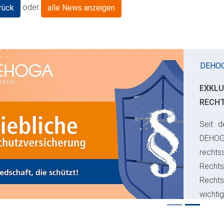
oder
rück
alle News anzeigen
DEHO
EXKLU
RECH
Seit d
ious
DEHO
rechts
Rechts
Recht
wichti
Risiko