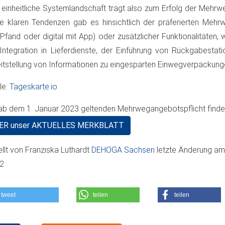
 einheitliche Systemlandschaft trägt also zum Erfolg der Mehr
e klaren Tendenzen gab es hinsichtlich der präferierten Meh
 Pfand oder digital mit App) oder zusätzlicher Funktionalitäten, 
Integration in Lieferdienste, der Einführung von Rückgabestat
itstellung von Informationen zu eingesparten Einwegverpackung
le:
Tageskarte.io
ab dem 1. Januar 2023 geltenden Mehrwegangebotspflicht finden
ER unser AKTUELLES MERKBLATT
ellt von
Franziska Luthardt
DEHOGA Sachsen
letzte Änderung a
12
tweet
teilen
teilen