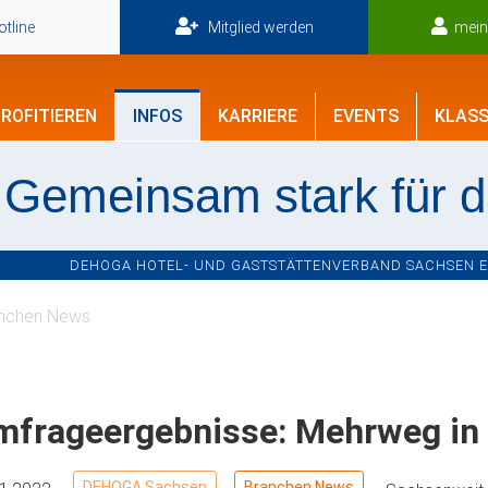
tline
Mitglied werden
mei
ROFITIEREN
INFOS
KARRIERE
EVENTS
KLASS
Gemeinsam stark für 
DEHOGA HOTEL- UND GASTSTÄTTENVERBAND SACHSEN E.V
nchen News
mfrageergebnisse: Mehrweg in
DEHOGA Sachsen
Branchen News