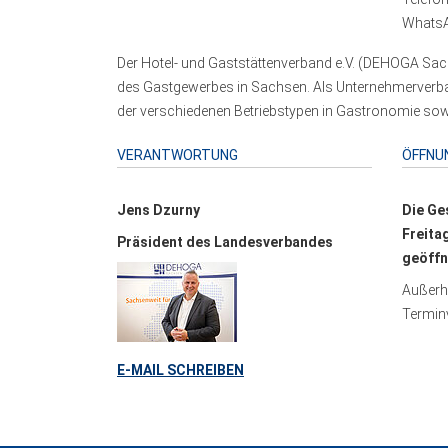
WhatsA
Der Hotel- und Gaststättenverband e.V. (DEHOGA Sach
des Gastgewerbes in Sachsen. Als Unternehmerverband
der verschiedenen Betriebstypen in Gastronomie sowi
VERANTWORTUNG
ÖFFNU
Jens Dzurny
Die Ge
Freita
Präsident des Landesverbandes
geöffn
Außerha
Terminv
E-MAIL SCHREIBEN