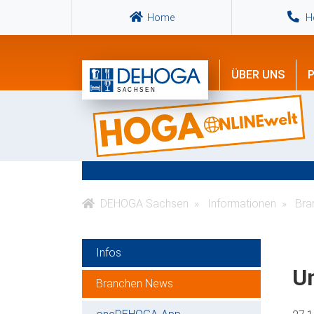
Home
Ho
ÜBER UNS
P
DEHOGA Sachsen
Informationen
Bra
Infos
U
Branchen News