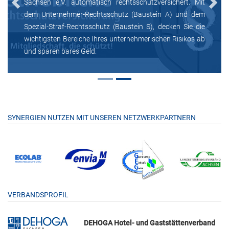
Sachsen e.V. automatisch rechtsschutzversichert. Mit
Previous
Next
dem Unternehmer-Rechtsschutz (Baustein A) und dem
Spezial-Straf-Rechtsschutz (Baustein S), decken Sie die
wichtigsten Bereiche Ihres unternehmerischen Risikos ab
und sparen bares Geld.
SYNERGIEN NUTZEN MIT UNSEREN NETZWERKPARTNERN
VERBANDSPROFIL
DEHOGA Hotel- und Gaststättenverband