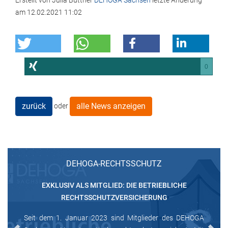
Erstellt von
Julia Büttner
DEHOGA Sachsen
letzte Änderung
am
12.02.2021 11:02
0
zurück
alle News anzeigen
oder
DEHOGA-RECHTSSCHUTZ
EXKLUSIV ALS MITGLIED: DIE BETRIEBLICHE
RECHTSSCHUTZVERSICHERUNG
Seit dem 1. Januar 2023 sind Mitglieder des DEHOGA