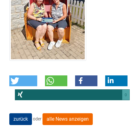
0
zurück
alle News anzeigen
oder