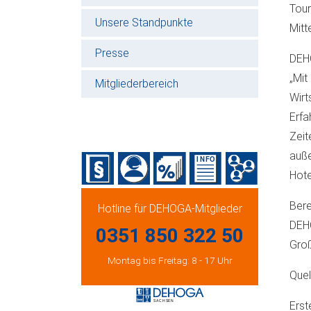
Tour
Unsere Standpunkte
Mitt
Presse
DEH
„Mit
Mitgliederbereich
Wirt
Erfa
Zeit
auße
Hote
Bere
Hotline für DEHOGA-Mitglieder
DEHO
0351 850 322 50
Groß
Montag bis Freitag: 8 - 17 Uhr
Que
Erst