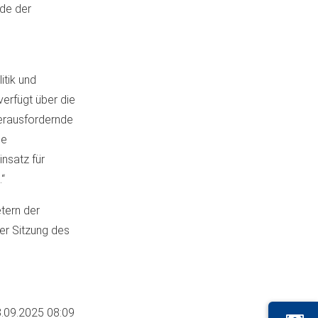
nde der
itik und
verfügt über die
erausfordernde
ne
nsatz für
“
tern der
r Sitzung des
.09.2025 08:09