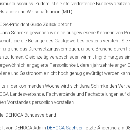
ismusausschuss. Zudem ist sie stellvertretende Bundesvorsitze
elstands- und Wirtschaftsunion (MIT).
OGA-Präsident
Guido Zöllick
betont:
 Jana Schimke gewinnen wir eine ausgewiesene Kennerin von Pol
schaft, die die Belange des Gastgewerbes bestens versteht. Sie 
hrung und das Durchsetzungsvermögen, unsere Branche durch h
en zu führen. Gleichzeitig verabschieden wir mit Ingrid Hartges ei
rgewöhnlich engagierte Persönlichkeit, deren jahrzehntelanger Ei
llerie und Gastronomie nicht hoch genug gewürdigt werden kann.
its in der kommenden Woche wird sich Jana Schimke den Vertre
GA-Landesverbände, Fachverbände und Fachabteilungen auf de
en Vorstandes persönlich vorstellen.
lle: DEHOGA Bundesverband
ellt von
DEHOGA Admin
DEHOGA Sachsen
letzte Änderung am
08