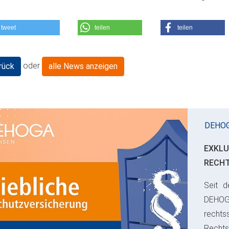
tweet
teilen
teilen
oder
rück
alle News anzeigen
DEHO
EXKLU
RECH
Seit d
ious
DEHO
rechts
Rechts