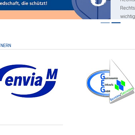
Recht
wichti
Risiko
TNERN