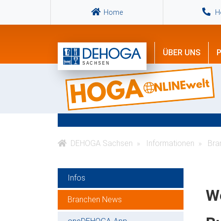
Home
Ho
ÜBER UNS
P
DEHOGA Sachsen
Informationen
Bra
Infos
W
Branchen News