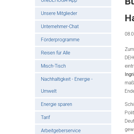
Bu
oneDEHOGA-App
Unsere Mitglieder
H
Unternehmer-Chat
08.
Förderprogramme
Zu
Reisen für Alle
DEH
Misch-Tisch
eint
Ingr
Nachhaltigkeit - Energie -
maßg
Umwelt
Ende
Energie sparen
Schi
Poli
Tarif
Deut
gewä
Arbeitgeberservice