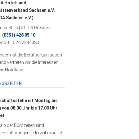
A Hotel- und
ättenverband Sachsen e.V.
A Sachsen e.V.)
ter Str. 5 | 01159 Dresden
n:
(0351) 428 95 10
pp: 0152-22344383
sen) ist die Berufsorganisation
 vertreten wir die Interessen
e Hotellerie.
NGSZEITEN
schäftsstelle ist Montag bis
g von 08.00 Uhr bis 17.00 Uhr
et
lb der Bürozeiten sind
ereinbarungen jederzeit möglich.