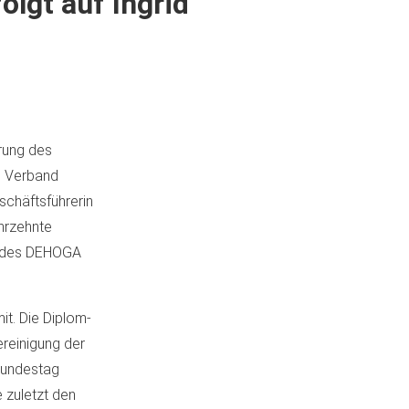
lgt auf Ingrid
rung des
n Verband
schäftsführerin
hrzehnte
t des DEHOGA
it. Die Diplom-
ereinigung der
Bundestag
 zuletzt den