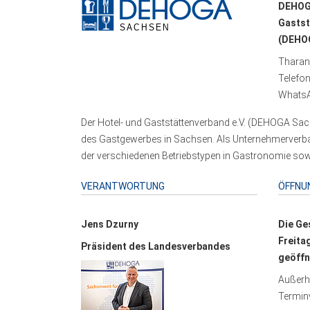
DEHOG
Gastst
(DEHOG
Tharand
Telefo
WhatsA
Der Hotel- und Gaststättenverband e.V. (DEHOGA Sach
des Gastgewerbes in Sachsen. Als Unternehmerverband
der verschiedenen Betriebstypen in Gastronomie sowi
VERANTWORTUNG
ÖFFNU
Jens Dzurny
Die Ge
Freita
Präsident des Landesverbandes
geöffn
Außerha
Terminv