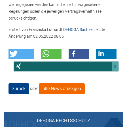
weitergegeben werden kann; die hierfür vorgesehenen
Regelungen sollen die jeweiligen Vertragsverhältnisse
berücksichtigen.
Erstellt von
Franziska Luthardt
DEHOGA Sachsen
letzte
Änderung am
02.06.2022 08:06
0
zurück
alle News anzeigen
oder
DEHOGA-RECHTSSCHUTZ