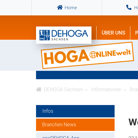
Home
Ho
ÜBER UNS
P
DEHOGA Sachsen
Informationen
Bra
Infos
W
Branchen News