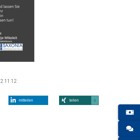
22 11:12
mitteilen
teilen
0