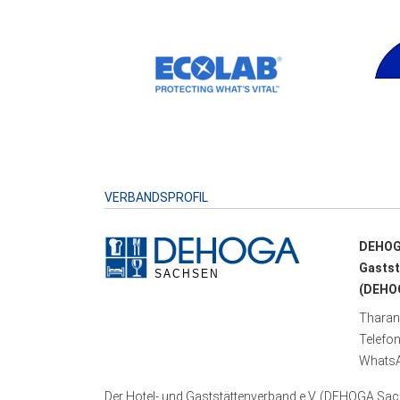
VERBANDSPROFIL
DEHOG
Gastst
(DEHOG
Tharand
Telefo
WhatsA
Der Hotel- und Gaststättenverband e.V. (DEHOGA Sach