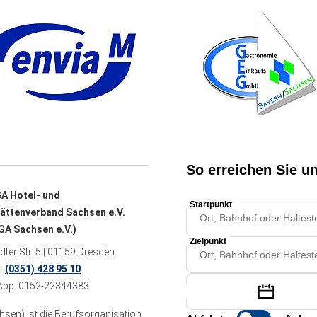
A Hotel- und
ättenverband Sachsen e.V.
A Sachsen e.V.)
ter Str. 5 | 01159 Dresden
n:
(0351) 428 95 10
pp: 0152-22344383
sen) ist die Berufsorganisation