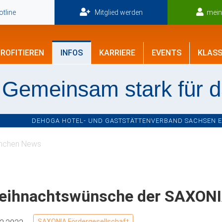
tline
Mitglied werden
mei
ROFITIEREN
INFOS
KARRIERE
EVENTS
KLASS
Gemeinsam stark für 
DEHOGA HOTEL- UND GASTSTÄTTENVERBAND SACHSEN E.V
nchen News
eihnachtswünsche der SAXONIA
SAXONIA Fördergesellschaft