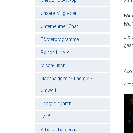
oneDEHOGA-App
23.
Unsere Mitglieder
Wir 
Weih
Unternehmer-Chat
Blei
Förderprogramme
gast
Reisen für Alle
Misch-Tisch
Axel
Nachhaltigkeit - Energie -
Antj
Umwelt
Energie sparen
Tarif
Arbeitgeberservice