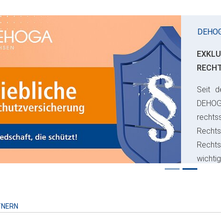
DEHO
EXKLU
RECH
Seit d
ious
DEHO
rechts
Rechts
Recht
wichti
Risiko
TNERN