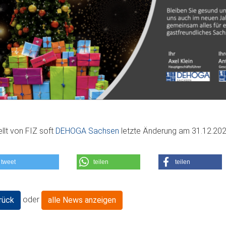
ellt von
FIZ soft
DEHOGA Sachsen
letzte Änderung am
31.12.20
tweet
teilen
teilen
oder
rück
alle News anzeigen