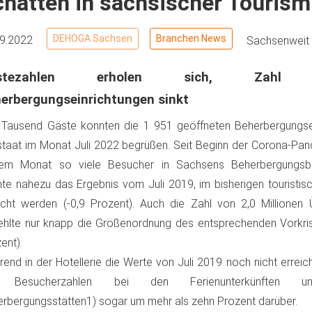
chatten in sächsischer Touris
DEHOGA Sachsen
Branchen News
09.2022
Sachsenweit
stezahlen erholen sich, Zahl ge
erbergungseinrichtungen sinkt
Tausend Gäste konnten die 1 951 geöffneten Beherbergungse
staat im Monat Juli 2022 begrüßen. Seit Beginn der Corona-Pan
nem Monat so viele Besucher in Sachsens Beherbergungsbe
te nahezu das Ergebnis vom Juli 2019, im bisherigen touristis
icht werden (-0,9 Prozent). Auch die Zahl von 2,0 Millionen
ehlte nur knapp die Größenordnung des entsprechenden Vorkri
ent).
end in der Hotellerie die Werte von Juli 2019 noch nicht erreic
 Besucherzahlen bei den Ferienunterkünften un
rbergungsstätten1) sogar um mehr als zehn Prozent darüber.