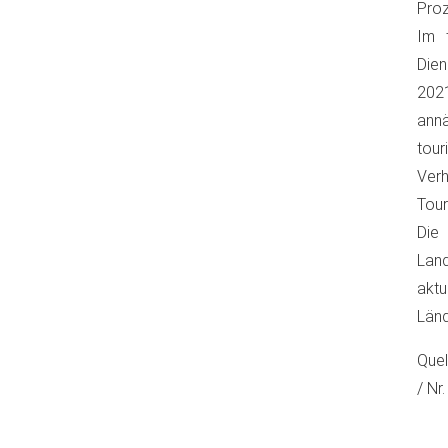
Proz
Im 
Dien
2021
annä
tour
Ver
Tour
Die
Land
aktu
Länd
Quel
/ Nr