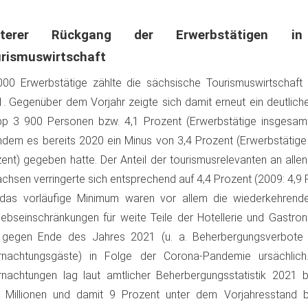
iterer Rückgang der Erwerbstätigen in
rismuswirtschaft
00 Erwerbstätige zählte die sächsische Tourismuswirtschaft 
. Gegenüber dem Vorjahr zeigte sich damit erneut ein deutlic
p 3 900 Personen bzw. 4,1 Prozent (Erwerbstätige insgesamt:
dem es bereits 2020 ein Minus von 3,4 Prozent (Erwerbstätige 
ent) gegeben hatte. Der Anteil der tourismusrelevanten an alle
achsen verringerte sich entsprechend auf 4,4 Prozent (2009: 4,9 
 das vorläufige Minimum waren vor allem die wiederkehrende
iebseinschränkungen für weite Teile der Hotellerie und Gastro
 gegen Ende des Jahres 2021 (u. a. Beherbergungsverbote fü
rnachtungsgäste) in Folge der Corona-Pandemie ursächlich
nachtungen lag laut amtlicher Beherbergungsstatistik 2021 
3 Millionen und damit 9 Prozent unter dem Vorjahresstand 