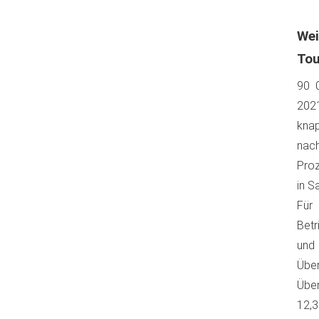
We
Tou
90 0
2021
knap
nach
Proz
in S
Für
Betr
und
Übe
Über
12,