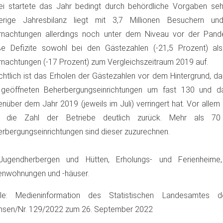
i startete das Jahr bedingt durch behördliche Vorgaben sehr
herige Jahresbilanz liegt mit 3,7 Millionen Besuchern und
rnachtungen allerdings noch unter dem Niveau vor der Pande
ße Defizite sowohl bei den Gästezahlen (-21,5 Prozent) al
nachtungen (-17 Prozent) zum Vergleichszeitraum 2019 auf.
htlich ist das Erholen der Gästezahlen vor dem Hintergrund, da
 geöffneten Beherbergungseinrichtungen um fast 130 und da
nüber dem Jahr 2019 (jeweils im Juli) verringert hat. Vor allem i
g die Zahl der Betriebe deutlich zurück. Mehr als 70 
rbergungseinrichtungen sind dieser zuzurechnen.
Jugendherbergen und Hütten, Erholungs- und Ferienheime, 
enwohnungen und -häuser.
lle: Medieninformation des Statistischen Landesamtes d
hsen/Nr. 129/2022 zum 26. September 2022