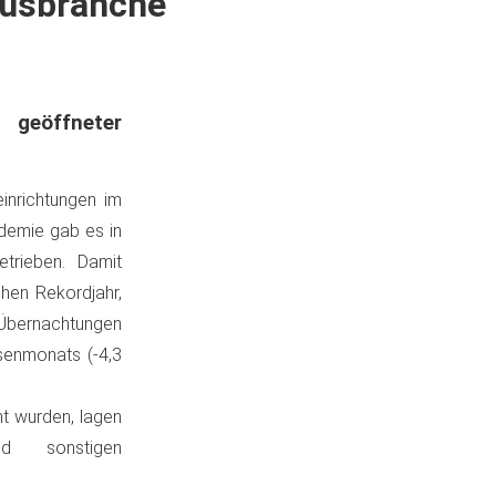
musbranche
öffneter
inrichtungen im
demie gab es in
trieben. Damit
chen Rekordjahr,
 Übernachtungen
senmonats (-4,3
ht wurden, lagen
d sonstigen