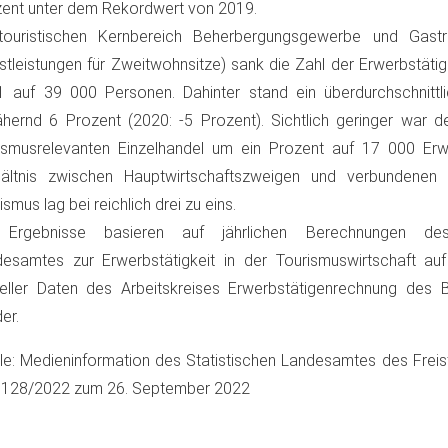
ent unter dem Rekordwert von 2019.
touristischen Kernbereich Beherbergungsgewerbe und Gast
stleistungen für Zweitwohnsitze) sank die Zahl der Erwerbstät
 auf 39 000 Personen. Dahinter stand ein überdurchschnitt
hernd 6 Prozent (2020: -5 Prozent). Sichtlich geringer war 
ismusrelevanten Einzelhandel um ein Prozent auf 17 000 Erw
hältnis zwischen Hauptwirtschaftszweigen und verbundenen A
ismus lag bei reichlich drei zu eins.
 Ergebnisse basieren auf jährlichen Berechnungen des 
esamtes zur Erwerbstätigkeit in der Tourismuswirtschaft au
eller Daten des Arbeitskreises Erwerbstätigenrechnung des
er.
le: Medieninformation des Statistischen Landesamtes des Frei
. 128/2022 zum 26. September 2022