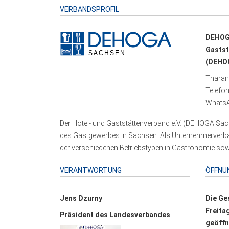
VERBANDSPROFIL
DEHOG
Gastst
(DEHOG
Tharand
Telefo
WhatsA
Der Hotel- und Gaststättenverband e.V. (DEHOGA Sach
des Gastgewerbes in Sachsen. Als Unternehmerverband
der verschiedenen Betriebstypen in Gastronomie sowi
VERANTWORTUNG
ÖFFNU
Jens Dzurny
Die Ge
Freita
Präsident des Landesverbandes
geöffn