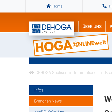
Home
Ho
ÜBER UNS
P
DEHOGA Sachsen
Informationen
Bra
Infos
We
Branchen News