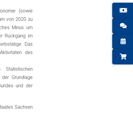
ronomie (sowie
igen von 2020 zu
liches Minus um
der Rückgang im
erbstätige. Das
ktivitäten des
Statistischen
f der Grundlage
 Bundes und der
staates Sachsen