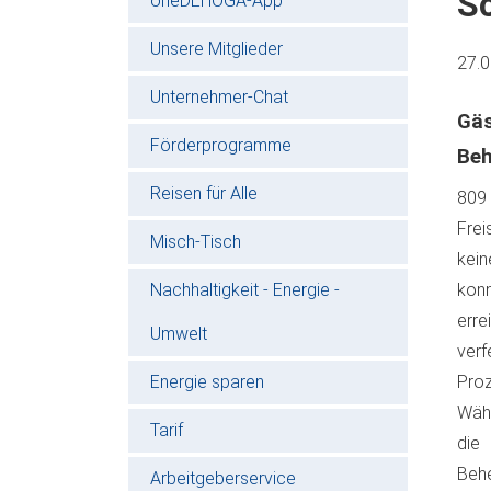
S
oneDEHOGA-App
Unsere Mitglieder
27.
Unternehmer-Chat
Gä
Förderprogramme
Beh
Reisen für Alle
809 
Frei
Misch-Tisch
kei
Nachhaltigkeit - Energie -
konn
erre
Umwelt
verf
Energie sparen
Proz
Währ
Tarif
die
Behe
Arbeitgeberservice