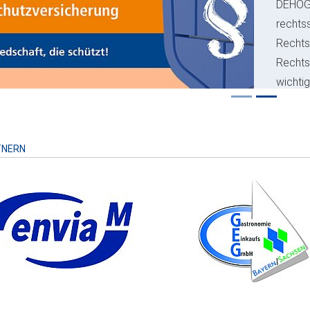
ious
DEHO
rechts
Rechts
Recht
wichti
Risiko
TNERN