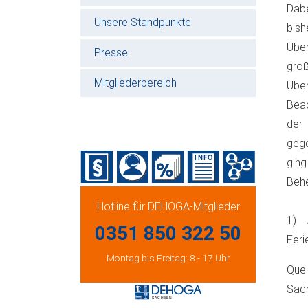
Dabe
Unsere Standpunkte
bis
Übe
Presse
gro
Mitgliederbereich
Über
Beac
der
gege
gin
Behe
Hotline für DEHOGA-Mitglieder
1) 
0351 850 322 50
Feri
Montag bis Freitag: 8 - 17 Uhr
Que
Sac