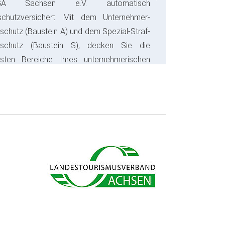
Next
GA Sachsen e.V. automatisch
schutzversichert. Mit dem Unternehmer-
schutz (Baustein A) und dem Spezial-Straf-
sschutz (Baustein S), decken Sie die
gsten Bereiche Ihres unternehmerischen
s ab und sparen bares Geld.