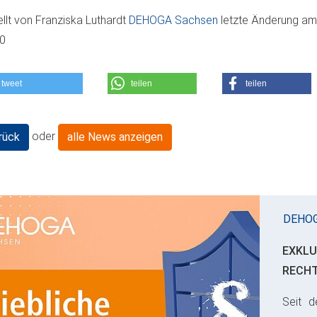
ellt von
Franziska Luthardt
DEHOGA Sachsen
letzte Änderung a
10
tweet
teilen
teilen
oder
rück
alle News anzeigen
DEHO
EXKLU
RECH
Seit d