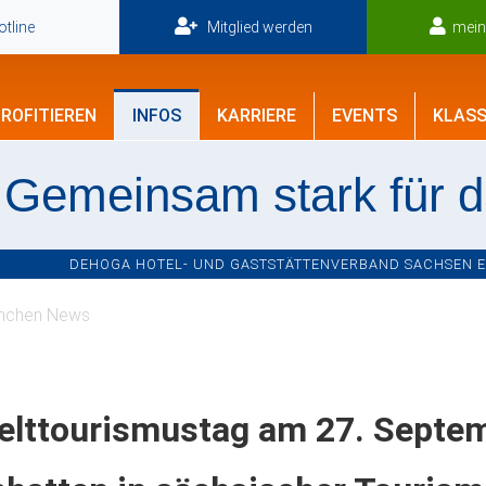
tline
Mitglied werden
mei
ROFITIEREN
INFOS
KARRIERE
EVENTS
KLASS
Gemeinsam stark für 
DEHOGA HOTEL- UND GASTSTÄTTENVERBAND SACHSEN E.V
nchen News
lttourismustag am 27. Septemb