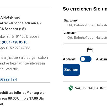
A Hotel- und
ättenverband Sachsen e.V.
A Sachsen e.V.)
ter Str. 5 | 01159 Dresden
n:
(0351) 428 95 10
pp: 0152-22344383
sen) ist die Berufsorganisation
 vertreten wir die Interessen
e Hotellerie.
NGSZEITEN
schäftsstelle ist Montag bis
g von 08.00 Uhr bis 17.00 Uhr
et