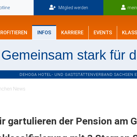
tline
Mitglied werden
mei
ROFITIEREN
INFOS
KARRIERE
EVENTS
KLASS
Gemeinsam stark für 
DEHOGA HOTEL- UND GASTSTÄTTENVERBAND SACHSEN E.V
nchen News
r gartulieren der Pension am 