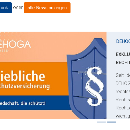
oder
rück
alle News anzeigen
DEHO
EXKLU
RECH
Seit d
ious
DEHO
rechts
Rechts
Recht
wichti
Risiko