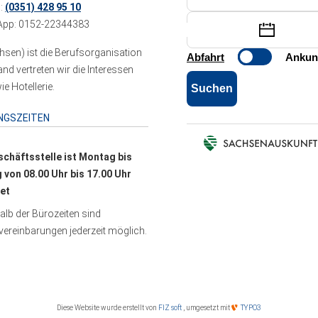
n:
(0351) 428 95 10
pp: 0152-22344383
sen) ist die Berufsorganisation
 vertreten wir die Interessen
e Hotellerie.
NGSZEITEN
schäftsstelle ist Montag bis
g von 08.00 Uhr bis 17.00 Uhr
et
lb der Bürozeiten sind
ereinbarungen jederzeit möglich.
Diese Website wurde erstellt von
FIZ soft
, umgesetzt mit
TYPO3