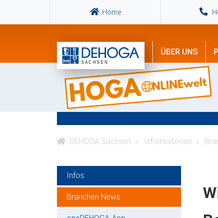
Home
Ho
ÜBER UNS
P
DEHOGA Sachsen
Informationen
Bra
Infos
Wi
Branchen News