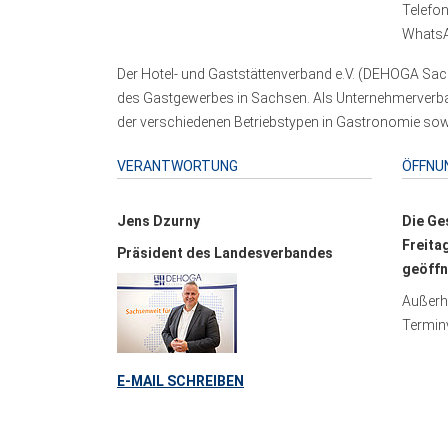
Telefo
WhatsA
Der Hotel- und Gaststättenverband e.V. (DEHOGA Sach
des Gastgewerbes in Sachsen. Als Unternehmerverband
der verschiedenen Betriebstypen in Gastronomie sowi
VERANTWORTUNG
ÖFFNU
Jens Dzurny
Die Ge
Freita
Präsident des Landesverbandes
geöffn
Außerha
Terminv
E-MAIL SCHREIBEN