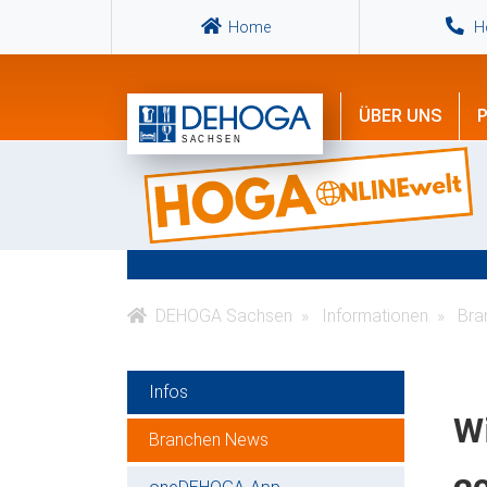
Home
Ho
ÜBER UNS
P
DEHOGA Sachsen
Informationen
Bra
Infos
Wi
Branchen News