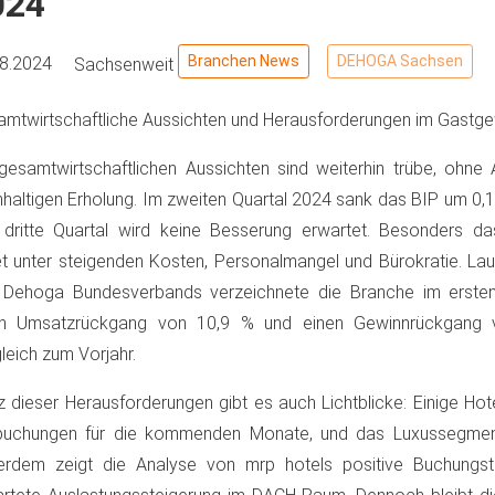
024
Branchen News
DEHOGA Sachsen
08.2024
Sachsenweit
mtwirtschaftliche Aussichten und Herausforderungen im Gastg
gesamtwirtschaftlichen Aussichten sind weiterhin trübe, ohne 
haltigen Erholung. Im zweiten Quartal 2024 sank das BIP um 0,1
 dritte Quartal wird keine Besserung erwartet. Besonders d
et unter steigenden Kosten, Personalmangel und Bürokratie. La
 Dehoga Bundesverbands verzeichnete die Branche im ersten
en Umsatzrückgang von 10,9 % und einen Gewinnrückgang
leich zum Vorjahr.
z dieser Herausforderungen gibt es auch Lichtblicke: Einige Ho
buchungen für die kommenden Monate, und das Luxussegment 
erdem zeigt die Analyse von mrp hotels positive Buchungst