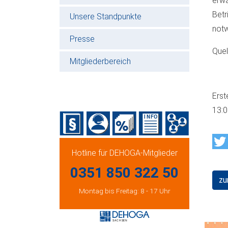
erwa
Bet
Unsere Standpunkte
notw
Presse
Quel
Mitgliederbereich
Erst
13:
Hotline für DEHOGA-Mitglieder
0351 850 322 50
zu
Montag bis Freitag: 8 - 17 Uhr