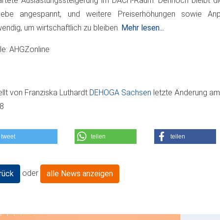
rtete Auslastungssteigerung im DACH-Raum. Dennoch bleibt die
riebe angespannt, und weitere Preiserhöhungen sowie An
endig, um wirtschaftlich zu bleiben.
Mehr lesen...
le: AHGZonline
ellt von
Franziska Luthardt
DEHOGA Sachsen
letzte Änderung a
08
tweet
teilen
teilen
oder
rück
alle News anzeigen