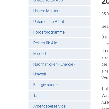
2
oneDEHOGA-App
Unsere Mitglieder
05.
Unternehmer-Chat
Gesa
Förderprogramme
Die 
Reisen für Alle
nach
das
Misch-Tisch
leid
Nachhaltigkeit - Energie -
des
ein
Umwelt
Verg
Energie sparen
Trot
Tarif
Vor
Auß
Arbeitgeberservice