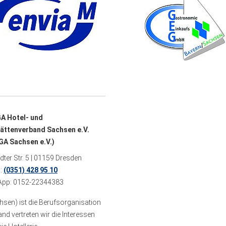
A Hotel- und
ättenverband Sachsen e.V.
A Sachsen e.V.)
ter Str. 5 | 01159 Dresden
n:
(0351) 428 95 10
pp: 0152-22344383
sen) ist die Berufsorganisation
 vertreten wir die Interessen