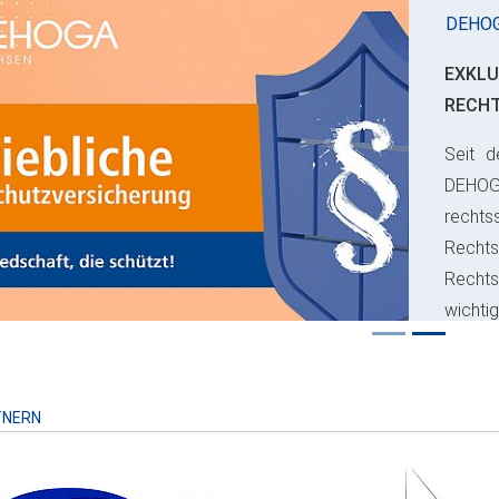
DEHO
EXKLU
RECH
Seit d
ious
DEHO
rechts
Rechts
Recht
wichti
Risiko
TNERN