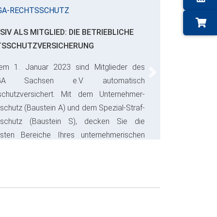
GA-RECHTSSCHUTZ
SIV ALS MITGLIED: DIE BETRIEBLICHE
TSSCHUTZVERSICHERUNG
em 1. Januar 2023 sind Mitglieder des
Next
GA Sachsen e.V. automatisch
schutzversichert. Mit dem Unternehmer-
schutz (Baustein A) und dem Spezial-Straf-
sschutz (Baustein S), decken Sie die
gsten Bereiche Ihres unternehmerischen
s ab und sparen bares Geld.