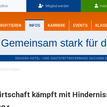
tline
Mitglied werden
mei
ROFITIEREN
INFOS
KARRIERE
EVENTS
KLASS
Gemeinsam stark für 
DEHOGA HOTEL- UND GASTSTÄTTENVERBAND SACHSEN E.V
nchen News
rtschaft kämpft mit Hindernis