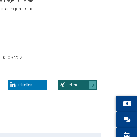
 Lage für viele
passungen sind
m
05.08.2024
mitteilen
teilen
0