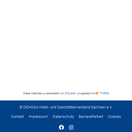
Diese Website wurde erstellt von
FIZ soft
, umgesetzt mit
TYPO3
© DEHOGA Hotel- und Gaststättenverband Sachsen e.V.
Kontakt
Impressum
Datenschutz
Barrierefreiheit
Cookies