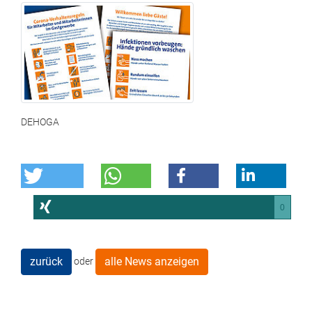
DEHOGA
0
zurück
alle News anzeigen
oder