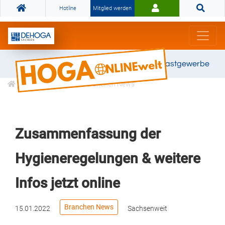
Hotline
Mitglied werden
Gemeinsam stark für das Gastgewerbe
Informationen
Branchen News
Zusammenfassung der
Hygieneregelungen & weitere
Infos jetzt online
Branchen News
15.01.2022
Sachsenweit