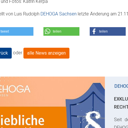
 und Fotos: Katrin Kerpa
ellt von
Luis Rudolph
DEHOGA Sachsen
letzte Änderung am
21.1
tweet
teilen
teilen
oder
rück
alle News anzeigen
DEHO
EXKLU
RECH
Seit d
ious
DEHO