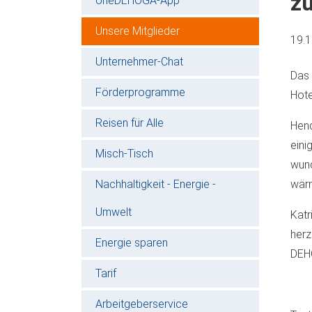
zu
oneDEHOGA-App
Unsere Mitglieder
19.
Unternehmer-Chat
Das 
Förderprogramme
Hote
Reisen für Alle
Hend
ein
Misch-Tisch
wun
Nachhaltigkeit - Energie -
wärm
Umwelt
Katr
herz
Energie sparen
DEHO
Tarif
Arbeitgeberservice