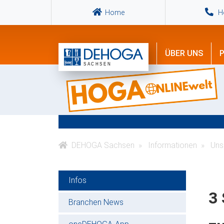
Home
Ho
ÜBER UNS
P
DEHOGA Sachsen
Informationen
Unse
Infos
3 
Branchen News