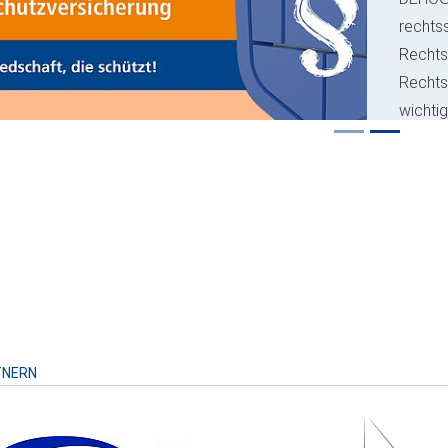
rechts
Rechts
Recht
wichti
Risiko
TNERN