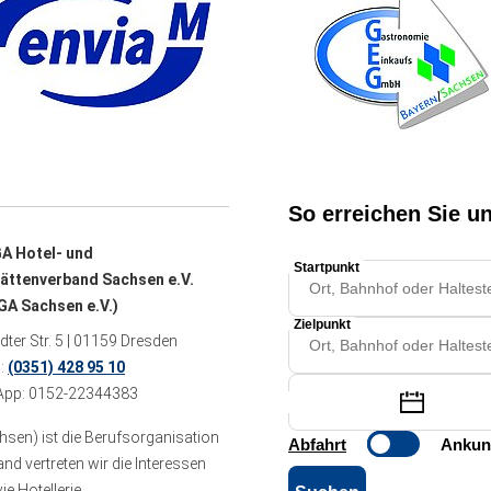
A Hotel- und
ättenverband Sachsen e.V.
A Sachsen e.V.)
ter Str. 5 | 01159 Dresden
n:
(0351) 428 95 10
pp: 0152-22344383
sen) ist die Berufsorganisation
 vertreten wir die Interessen
e Hotellerie.