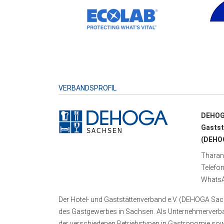
VERBANDSPROFIL
DEHOG
Gastst
(DEHOG
Tharand
Telefo
WhatsA
Der Hotel- und Gaststättenverband e.V. (DEHOGA Sach
des Gastgewerbes in Sachsen. Als Unternehmerverband
der verschiedenen Betriebstypen in Gastronomie sowi