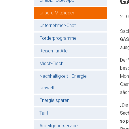
G
oneDEHOGA-App
Unsere Mitglieder
21.
Unternehmer-Chat
Sach
Förderprogramme
GÄS
ausg
Reisen für Alle
Der 
Misch-Tisch
beso
Nachhaltigkeit - Energie -
Moni
Gast
Umwelt
säch
Energie sparen
„Die
Tarif
Sach
so p
Arbeitgeberservice