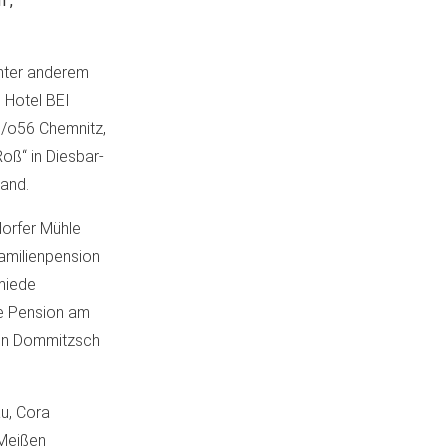
“,
nter anderem
s Hotel BEI
c/o56 Chemnitz,
oß“ in Diesbar-
and.
dorfer Mühle
amilienpension
hmiede
ie Pension am
 in Dommitzsch
u, Cora
 Meißen