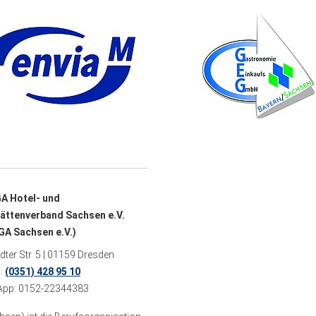
A Hotel- und
ättenverband Sachsen e.V.
A Sachsen e.V.)
ter Str. 5 | 01159 Dresden
n:
(0351) 428 95 10
pp: 0152-22344383