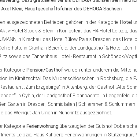
isterung. Dazu gratulieren wir als DEHOGA Sachsen sehr herzlich
t
Axel Klein, Hauptgeschäftsführer des DEHOGA Sachsen
.
en ausgezeichneten Betrieben gehören in der Kategorie
Hotel
u
Aktiv-Hotel Stock & Stein in Königstein, das H4 Hotel Leipzig, da
MANN in Kirschau, das Hotel Bülow Palais Dresden, das Hotel 
Köhlerhütte in Grünhain-Beierfeld, der Landgasthof & Hotel „Zum R
litz sowie das Tannenhaus Hotel · Restaurant in Schöneck/Vogtl
er Kategorie
Pension/Gasthof
wurden unter anderem die Mitteln
ion im Kirnitzschtal, Das Muldenschlösschen in Rochsburg, die F
Restaurant „Zum Erzgebirge“ in Altenberg, der Gasthof „Alte Sc
endorf“ in Oybin, der Landgasthof Plohnbachtal in Lengenfeld, d
en Garten in Dresden, Schmidtalien | Schlemmen & Schlummern
e das Weingut Jan Ulrich in Nünchritz ausgezeichnet.
er Kategorie
Ferienwohnung
überzeugten der Gutshof Doberscha
tments Leipzig, Haus Kuhberg Ferienwohnungen in Stützengrün,