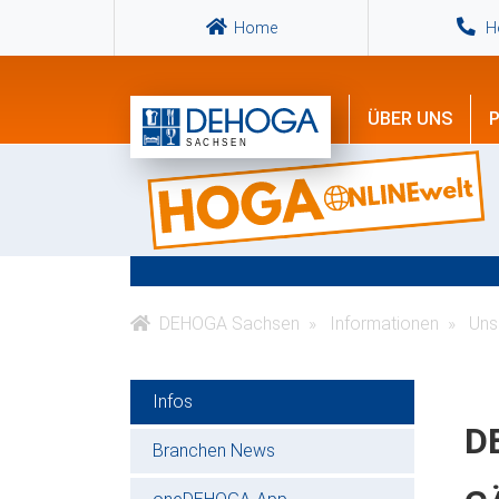
Home
Ho
ÜBER UNS
P
DEHOGA Sachsen
Informationen
Unse
Infos
D
Branchen News