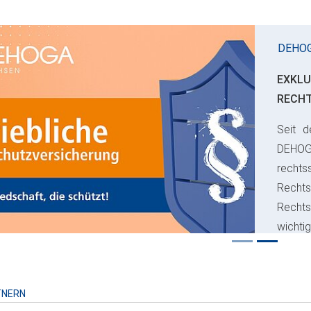
DEHO
EXKLU
RECH
Seit d
ious
DEHO
rechts
Rechts
Recht
wichti
Risiko
TNERN