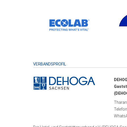
VERBANDSPROFIL
DEHOG
Gastst
(DEHOG
Tharand
Telefo
WhatsA