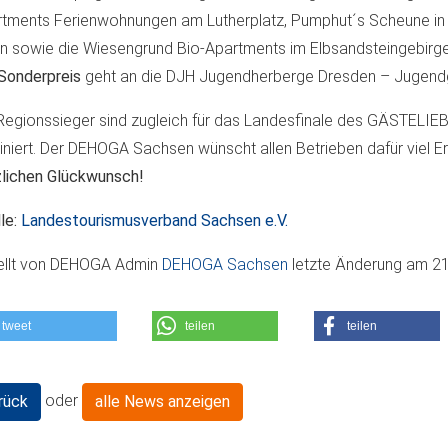
tments Ferienwohnungen am Lutherplatz, Pumphut´s Scheune in
n sowie die Wiesengrund Bio-Apartments im Elbsandsteingebirge
Sonderpreis
geht an die DJH Jugendherberge Dresden – Jugend
Regionssieger sind zugleich für das Landesfinale des GÄSTELI
niert. Der DEHOGA Sachsen wünscht allen Betrieben dafür viel Er
lichen Glückwunsch!
le:
Landestourismusverband Sachsen e.V.
ellt von
DEHOGA Admin
DEHOGA Sachsen
letzte Änderung am
21
tweet
teilen
teilen
oder
rück
alle News anzeigen