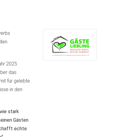
werbs
llen
ahr 2025
über das
it für gelebte
isse in den
wie stark
seinen Gästen
schafft echte