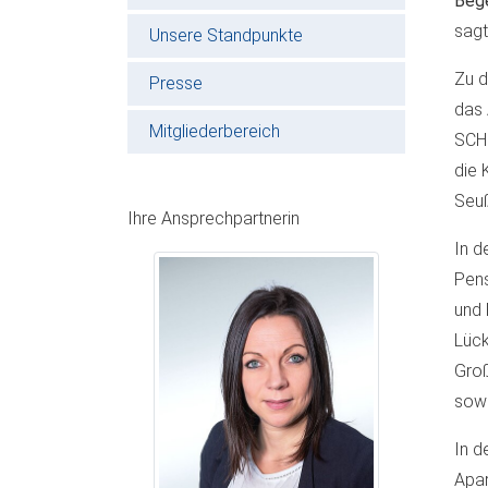
Bege
sag
Unsere Standpunkte
Zu d
Presse
das 
Mitgliederbereich
SCHU
die 
Seuß
Ihre Ansprechpartnerin
In d
Pens
und 
Lück
Groß
sowi
In d
Apar