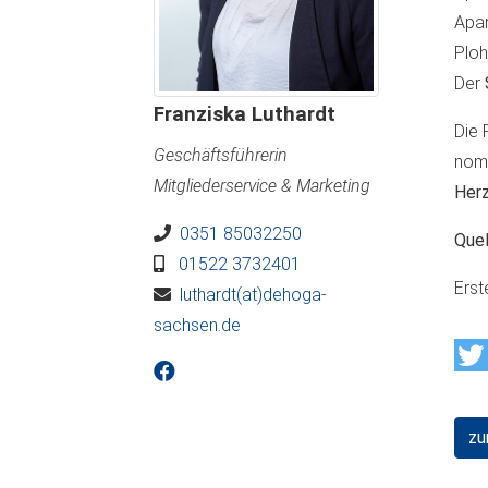
Apar
Ploh
Der
Franziska Luthardt
Die 
Geschäftsführerin
nomi
Mitgliederservice & Marketing
Herz
0351 85032250
Quel
01522 3732401
Erst
luthardt(at)dehoga-
sachsen.de
zu