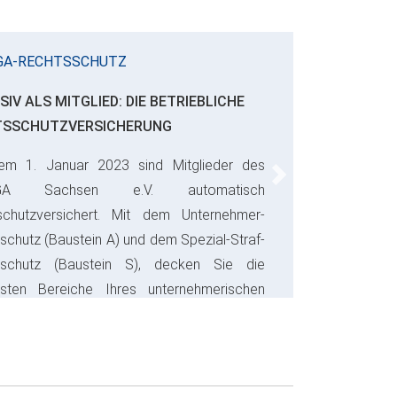
GA-RECHTSSCHUTZ
SIV ALS MITGLIED: DIE BETRIEBLICHE
TSSCHUTZVERSICHERUNG
em 1. Januar 2023 sind Mitglieder des
Next
GA Sachsen e.V. automatisch
schutzversichert. Mit dem Unternehmer-
schutz (Baustein A) und dem Spezial-Straf-
sschutz (Baustein S), decken Sie die
gsten Bereiche Ihres unternehmerischen
s ab und sparen bares Geld.