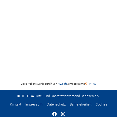
Diese Website wurde erstellt von
FIZ soft
, umgesetzt mit
TYPO3
© DEHOGA Hotel- und Gaststättenverband Sachsen e.V.
Kontakt
Impressum
Datenschutz
Barrierefreiheit
Cookies