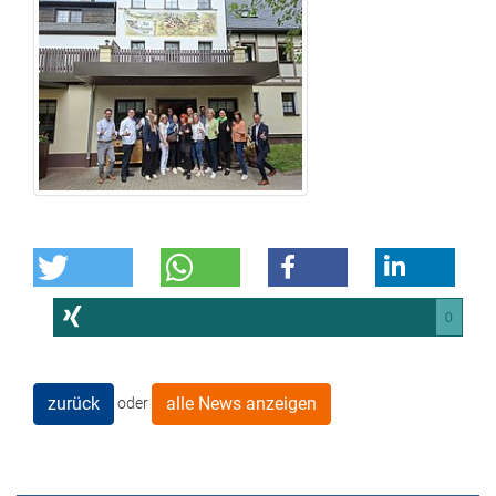
0
zurück
alle News anzeigen
oder