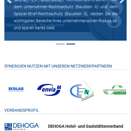
Previous
Next
dem Unternehmer-Rechtsschutz (Baustein A) und dem
Spezial-Straf-Rechtsschutz (Baustein S), decken Sie die
wichtigsten Bereiche Ihres unternehmerischen Risikos ab
und sparen bares Geld.
SYNERGIEN NUTZEN MIT UNSEREN NETZWERKPARTNERN
VERBANDSPROFIL
DEHOGA Hotel- und Gaststättenverband