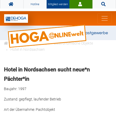
Hotline
Mitglied werden
Gemeinsam stark für das Gastgewerbe
Profitieren
Börse
Gastronomische Objekte
Hotel in Nordsachsen
Hotel in Nordsachsen sucht neue*n
Pächter*in
Baujahr: 1997
Zustand: gepflegt, laufender Betrieb
Art der Übernahme: Pachtobjekt