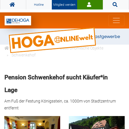
Hotline
Mitglied werden
Gemeinsam stark für das Gastgewerbe
Profitieren
Börse
Gastronomische Objekte
Schwenkehof
Pension Schwenkehof sucht Käufer*in
Lage
Am Fuß der Festung Königsstein, ca. 1000m von Stadtzentrum
entfernt