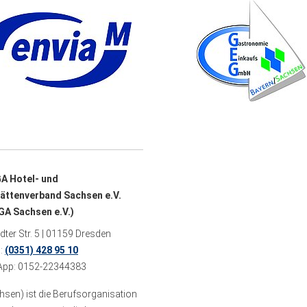
A Hotel- und
ättenverband Sachsen e.V.
A Sachsen e.V.)
ter Str. 5 | 01159 Dresden
n:
(0351) 428 95 10
pp: 0152-22344383
sen) ist die Berufsorganisation