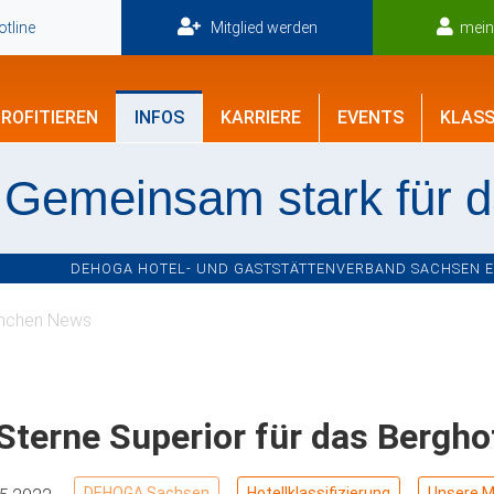
tline
Mitglied werden
mei
ROFITIEREN
INFOS
KARRIERE
EVENTS
KLASS
Gemeinsam stark für 
DEHOGA HOTEL- UND GASTSTÄTTENVERBAND SACHSEN E.V
nchen News
Sterne Superior für das Bergho
DEHOGA Sachsen
Hotellklassifizierung
Unsere Mi