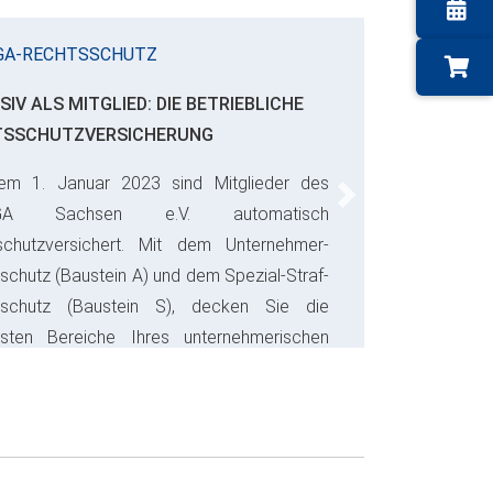
GA-RECHTSSCHUTZ
SIV ALS MITGLIED: DIE BETRIEBLICHE
TSSCHUTZVERSICHERUNG
em 1. Januar 2023 sind Mitglieder des
Next
GA Sachsen e.V. automatisch
schutzversichert. Mit dem Unternehmer-
schutz (Baustein A) und dem Spezial-Straf-
sschutz (Baustein S), decken Sie die
gsten Bereiche Ihres unternehmerischen
s ab und sparen bares Geld.