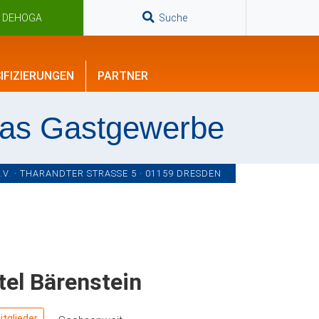
n DEHOGA
Suche
IFIZIERUNGEN
PARTNER
das Gastgewerbe
. · THARANDTER STRASSE 5 · 01159 DRESDEN
tel Bärenstein
tglieder