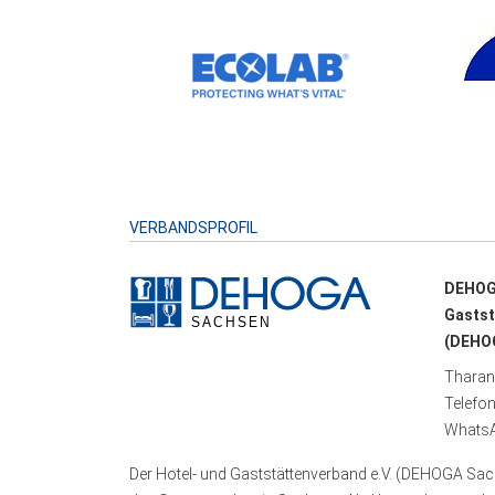
VERBANDSPROFIL
DEHOG
Gastst
(DEHOG
Tharand
Telefo
WhatsA
Der Hotel- und Gaststättenverband e.V. (DEHOGA Sach