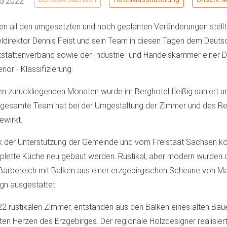
05.2022
n all den umgesetzten und noch geplanten Veränderungen stellt
ldirektor Dennis Feist und sein Team in diesen Tagen dem Deuts
stättenverband sowie der Industrie- und Handelskammer einer Dr
rior - Klassifizierung.
en zurückliegenden Monaten wurde im Berghotel fleißig saniert 
gesamte Team hat bei der Umgestaltung der Zimmer und des Re
ewirkt.
 der Unterstützung der Gemeinde und vom Freistaat Sachsen ko
lette Küche neu gebaut werden. Rustikal, aber modern wurden 
Barbereich mit Balken aus einer erzgebirgischen Scheune von M
gn ausgestattet.
22 rustikalen Zimmer, entstanden aus den Balken eines alten Bau
sten Herzen des Erzgebirges. Der regionale Holzdesigner realisie