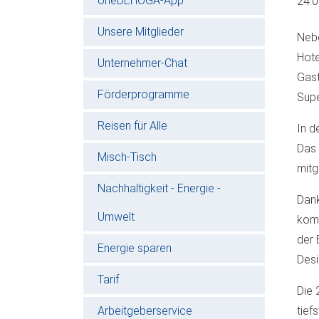
oneDEHOGA-App
24.
Unsere Mitglieder
Nebe
Hote
Unternehmer-Chat
Gast
Förderprogramme
Supe
Reisen für Alle
In d
Das 
Misch-Tisch
mitg
Nachhaltigkeit - Energie -
Dank
Umwelt
komp
der 
Energie sparen
Desi
Tarif
Die 
Arbeitgeberservice
tief