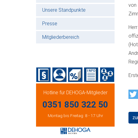
von
Unsere Standpunkte
Zimm
Presse
Herr
offi
Mitgliederbereich
(Hot
Andr
Regi
Erst
Hotline für DEHOGA-Mitglieder
0351 850 322 50
Montag bis Freitag: 8 - 17 Uhr
zu