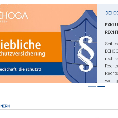
DEHO
EXKLU
RECH
Seit d
ious
DEHO
rechts
Rechts
Recht
wichti
Risiko
TNERN