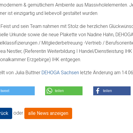
 modernem & gemütlichem Ambiente aus Massivholelementen. J
er ist einzigartig und liebevoll gestaltet wurden.
 Feist und sein Team nahmen mit Stolz die herzlichen Glückwünsc
zielle Urkunde sowie die neue Plakette von Nadine Hahn, DEHOGA
elklassifizierungen / Mitgliederbetreuung -Vertrieb / Berufsorient
ea Nestler, (Referentin Weiterbildung I Handel/Dienstleistung IH
onalkammer Erzgebirge) IHK entgegen.
ellt von
Julia Büttner
DEHOGA Sachsen
letzte Änderung am
14.06
tweet
teilen
teilen
oder
rück
alle News anzeigen