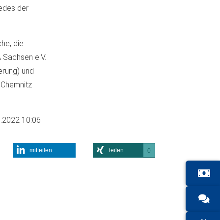
edes der
he, die
 Sachsen e.V.
ierung) und
K Chemnitz
.2022 10:06
mitteilen
teilen
0