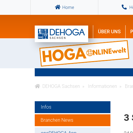
Home
Ho
ÜBER UNS
P
DEHOGA Sachsen
Informationen
Bra
Infos
3 
Branchen News