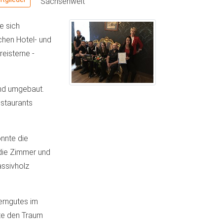
Sachsenweit
e sich
chen Hotel- und
eisterne -
und umgebaut.
staurants
nnte die
die Zimmer und
assivholz
erngutes im
rte den Traum