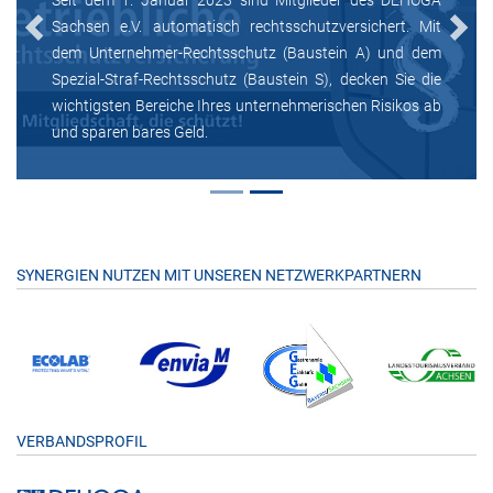
Sachsen e.V. automatisch rechtsschutzversichert. Mit
Previous
Next
dem Unternehmer-Rechtsschutz (Baustein A) und dem
Spezial-Straf-Rechtsschutz (Baustein S), decken Sie die
wichtigsten Bereiche Ihres unternehmerischen Risikos ab
und sparen bares Geld.
SYNERGIEN NUTZEN MIT UNSEREN NETZWERKPARTNERN
VERBANDSPROFIL