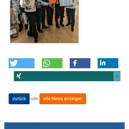
0
zurück
alle News anzeigen
oder