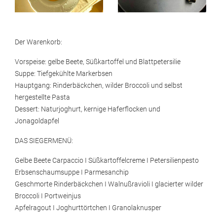
Der Warenkorb:
Vorspeise: gelbe Beete, Süßkartoffel und Blattpetersilie
Suppe: Tiefgekühlte Markerbsen
Hauptgang: Rinderbäckchen, wilder Broccoli und selbst
hergestellte Pasta
Dessert: Naturjoghurt, kernige Haferflocken und
Jonagoldapfel
DAS SIEGERMENÜ:
Gelbe Beete Carpaccio I Süßkartoffelcreme I Petersilienpesto
Erbsenschaumsuppe I Parmesanchip
Geschmorte Rinderbäckchen I Walnußravioli I glacierter wilder
Broccoli I Portweinjus
Apfelragout I Joghurttörtchen I Granolaknusper