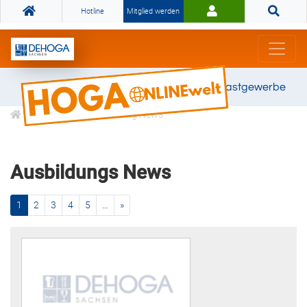
Hotline
Mitglied werden
Gemeinsam stark für das Gastgewerbe
Karriere
Ausbildung News
Ausbildungs News
(current)
nächste
1
2
3
4
5
…
»