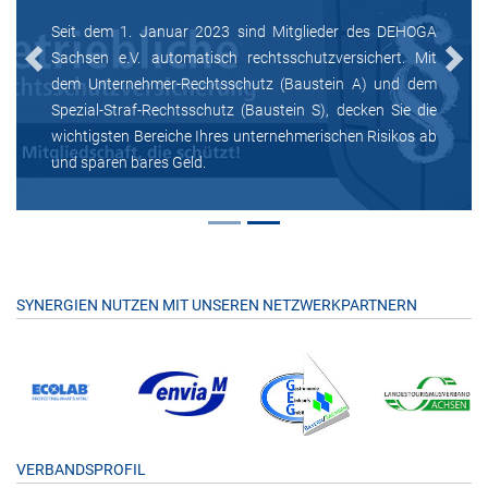
Seit dem 1. Januar 2023 sind Mitglieder des DEHOGA
Sachsen e.V. automatisch rechtsschutzversichert. Mit
Previous
Next
dem Unternehmer-Rechtsschutz (Baustein A) und dem
Spezial-Straf-Rechtsschutz (Baustein S), decken Sie die
wichtigsten Bereiche Ihres unternehmerischen Risikos ab
und sparen bares Geld.
SYNERGIEN NUTZEN MIT UNSEREN NETZWERKPARTNERN
VERBANDSPROFIL