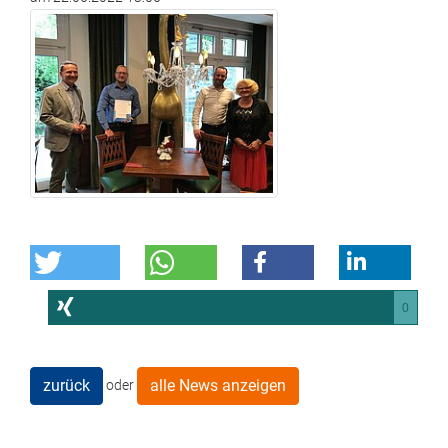
0
zurück
alle News anzeigen
oder