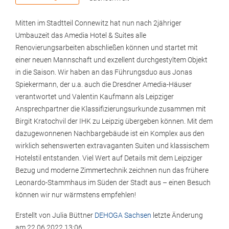
Mitten im Stadtteil Connewitz hat nun nach 2jähriger
Umbauzeit das Amedia Hotel & Suites alle
Renovierungsarbeiten abschließen können und startet mit
einer neuen Mannschaft und exzellent durchgestyltem Objekt
in die Saison. Wir haben an das Führungsduo aus Jonas
Spiekermann, der u.a. auch die Dresdner Amedia-Häuser
verantwortet und Valentin Kaufmann als Leipziger
Ansprechpartner die Klassifizierungsurkunde zusammen mit
Birgit Kratochvil der IHK zu Leipzig übergeben können. Mit dem
dazugewonnenen Nachbargebäude ist ein Komplex aus den
wirklich sehenswerten extravaganten Suiten und klassischem
Hotelstil entstanden. Viel Wert auf Details mit dem Leipziger
Bezug und moderne Zimmertechnik zeichnen nun das frühere
Leonardo-Stammhaus im Süden der Stadt aus – einen Besuch
können wir nur wärmstens empfehlen!
Erstellt von
Julia Büttner
DEHOGA Sachsen
letzte Änderung
am
22.06.2022 13:06