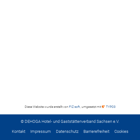
Diese Website wurde erstellt von
FIZ soft
, umgesetzt mit
TYPO3
© DEHOGA Hotel- und Gaststättenverband Sachsen e.V.
Kontakt
Impressum
Datenschutz
Barrierefreiheit
Cookies