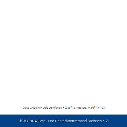
Diese Website wurde erstellt von
FIZ soft
, umgesetzt mit
TYPO3
© DEHOGA Hotel- und Gaststättenverband Sachsen e.V.