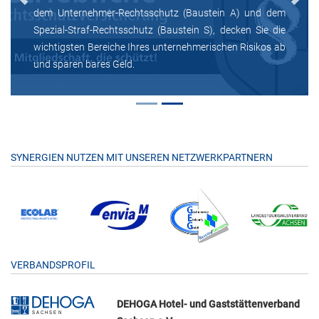
Previous
Next
dem Unternehmer-Rechtsschutz (Baustein A) und dem
Spezial-Straf-Rechtsschutz (Baustein S), decken Sie die
wichtigsten Bereiche Ihres unternehmerischen Risikos ab
und sparen bares Geld.
SYNERGIEN NUTZEN MIT UNSEREN NETZWERKPARTNERN
VERBANDSPROFIL
DEHOGA Hotel- und Gaststättenverband