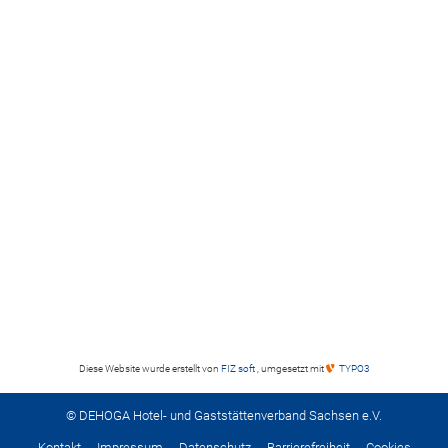
Diese Website wurde erstellt von
FIZ soft
, umgesetzt mit
TYPO3
© DEHOGA Hotel- und Gaststättenverband Sachsen e.V.
Kontakt
Impressum
Datenschutz
Barrierefreiheit
Cookies