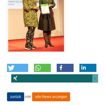
0
zurück
alle News anzeigen
oder