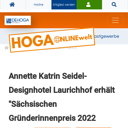
Hotline
Mitglied werden
Gemeinsam stark für das Gastgewerbe
Informationen
Branchen News
Annette Katrin Seidel-
Designhotel Laurichhof erhält
"Sächsischen
Gründerinnenpreis 2022