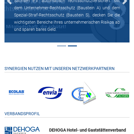
Sachsen e.V. automatisch rechtsschutzversichert. Mit
Previous
Next
dem Unternehmer-Rechtsschutz (Baustein A) und dem
Spezial-Straf-Rechtsschutz (Baustein S), decken Sie die
wichtigsten Bereiche Ihres unternehmerischen Risikos ab
und sparen bares Geld.
SYNERGIEN NUTZEN MIT UNSEREN NETZWERKPARTNERN
VERBANDSPROFIL
DEHOGA Hotel- und Gaststättenverband