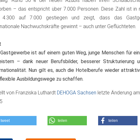
fällig: Rund 30 % der neuen Azubis haben ihren Schulabschl
rben – das entspricht über 7.000 Personen. Diese Zahl ist in 
 4.300 auf 7.000 gestiegen und zeigt, dass das Gastge
rnationale Nachwuchskräfte gewinnt – auch unter Geflüchteten.
t
Gastgewerbe ist auf einem guten Weg, junge Menschen für ein
istern – dank neuer Berufsbilder, besserer Strukturierung
rnationalität. Nun gilt es, auch die Hotelberufe wieder attrakti
flexible Ausbildungswege zu schaffen.
ellt von
Franziska Luthardt
DEHOGA Sachsen
letzte Änderung a
05
tweet
teilen
teilen