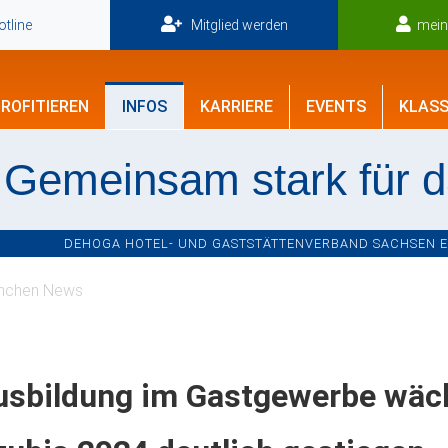
tline
Mitglied werden
mei
ROFITIEREN
INFOS
KARRIERE
EVENTS
KLASS
Gemeinsam stark für 
DEHOGA HOTEL- UND GASTSTÄTTENVERBAND SACHSEN E.V
nchen News
sbildung im Gastgewerbe wächs