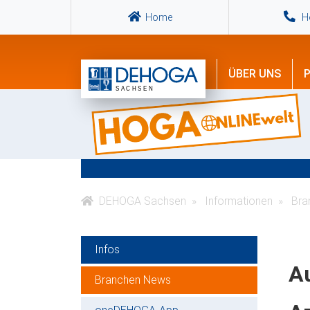
Home
Ho
ÜBER UNS
P
DEHOGA Sachsen
Informationen
Bra
Infos
Au
Branchen News