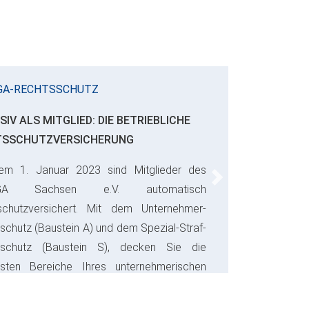
GA-RECHTSSCHUTZ
SIV ALS MITGLIED: DIE BETRIEBLICHE
TSSCHUTZVERSICHERUNG
em 1. Januar 2023 sind Mitglieder des
Next
GA Sachsen e.V. automatisch
schutzversichert. Mit dem Unternehmer-
schutz (Baustein A) und dem Spezial-Straf-
sschutz (Baustein S), decken Sie die
gsten Bereiche Ihres unternehmerischen
s ab und sparen bares Geld.