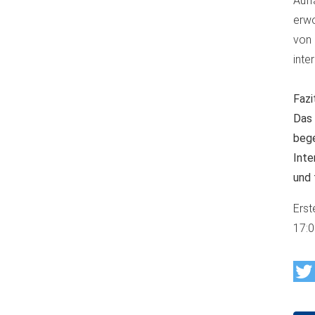
Auf
erwo
von
inte
Fazi
Das 
bege
Inte
und 
Erst
17: