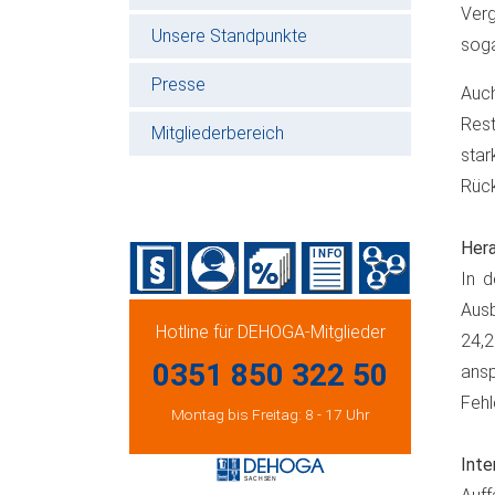
Ver
Unsere Standpunkte
soga
Presse
Au
Rest
Mitgliederbereich
star
Rück
Hera
In d
Ausb
Hotline für DEHOGA-Mitglieder
24,2
0351 850 322 50
ansp
Fehl
Montag bis Freitag: 8 - 17 Uhr
Inte