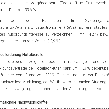
gleich zu seinem Vorgängerberuf (Fachkraft im Gastgewerbe,
r ein Plus von 55,6 %.
ch bei den Fachleuten für Systemgastr
aurants/Veranstaltungsgastronomie (ReVa) ist ein stabiles
kes Ausbildungsinteresse zu verzeichnen – mit +4,2 % bzw.
gang nach starkem Vorjahr (-2,9 %).
usforderung Hotelberufe
en Hotelberufen zeigt sich jedoch ein rückläufiger Trend: Die
ildungsverträge bei Hotelfachleuten sank um 11,3 % gegenüber
 % unter dem Stand von 2019. Gründe sind u. a. der Fachkrä
ruchsvollere Ausbildung, der Wettbewerb mit dualen Studieng
en eines zweijährigen, theoriereduzierten Ausbildungsangebots in 
rnationale Nachwuchskräfte