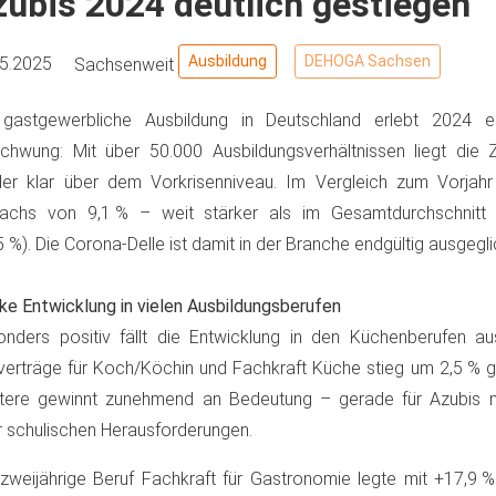
ubis 2024 deutlich gestiegen
Ausbildung
DEHOGA Sachsen
05.2025
Sachsenweit
 gastgewerbliche Ausbildung in Deutschland erlebt 2024 ei
chwung: Mit über 50.000 Ausbildungsverhältnissen liegt die 
er klar über dem Vorkrisenniveau. Im Vergleich zum Vorjahr 
achs von 9,1 % – weit stärker als im Gesamtdurchschnitt 
5 %). Die Corona-Delle ist damit in der Branche endgültig ausgegli
ke Entwicklung in vielen Ausbildungsberufen
nders positiv fällt die Entwicklung in den Küchenberufen au
erträge für Koch/Köchin und Fachkraft Küche stieg um 2,5 % 
tere gewinnt zunehmend an Bedeutung – gerade für Azubis m
 schulischen Herausforderungen.
zweijährige Beruf Fachkraft für Gastronomie legte mit +17,9 %