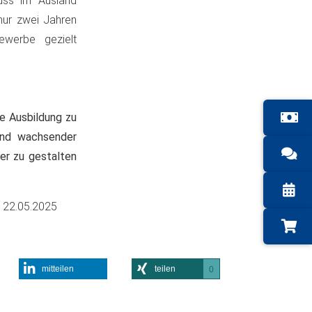
uss im Ausland
nur zwei Jahren
werbe gezielt
e Ausbildung zu
 und wachsender
ver zu gestalten
m
22.05.2025
mitteilen
teilen
0