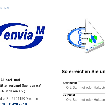
TNERN
A Hotel- und
ättenverband Sachsen e.V.
A Sachsen e.V.)
ter Str. 5 | 01159 Dresden
n:
(0351) 428 95 10