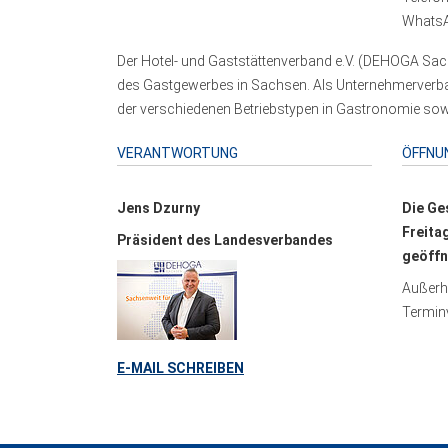
WhatsA
Der Hotel- und Gaststättenverband e.V. (DEHOGA Sach
des Gastgewerbes in Sachsen. Als Unternehmerverband
der verschiedenen Betriebstypen in Gastronomie sowi
VERANTWORTUNG
ÖFFNU
Jens Dzurny
Die Ge
Freita
Präsident des Landesverbandes
geöffn
Außerha
Terminv
E-MAIL SCHREIBEN