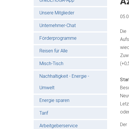
Az
oneDEHOGA-App
Unsere Mitglieder
05.
Unternehmer-Chat
Die
Förderprogramme
Aufs
wied
Reisen für Alle
Zuw
Misch-Tisch
(+0,
Nachhaltigkeit - Energie -
Star
Umwelt
Beso
Neuv
Energie sparen
Letz
oder
Tarif
Der 
Arbeitgeberservice