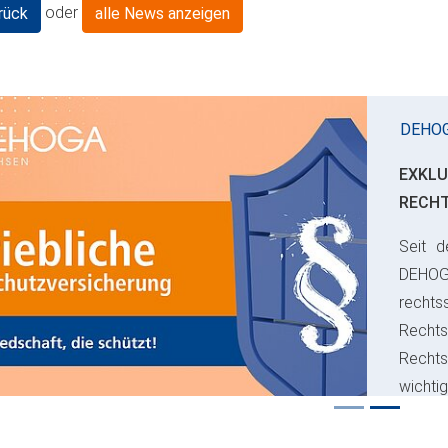
oder
rück
alle News anzeigen
DEHO
EXKLU
RECH
Seit d
ious
DEHO
rechts
Rechts
Recht
wichti
Risiko