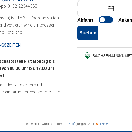
pp: 0152-22344383
sen) ist die Berufsorganisation
 vertreten wir die Interessen
e Hotellerie.
NGSZEITEN
schäftsstelle ist Montag bis
g von 08.00 Uhr bis 17.00 Uhr
et
lb der Bürozeiten sind
ereinbarungen jederzeit möglich.
Diese Website wurde erstellt von
FIZ soft
, umgesetzt mit
TYPO3