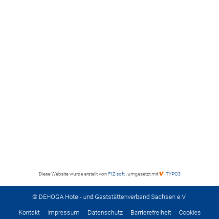
Diese Website wurde erstellt von
FIZ soft
, umgesetzt mit
TYPO3
© DEHOGA Hotel- und Gaststättenverband Sachsen e.V.
Kontakt
Impressum
Datenschutz
Barrierefreiheit
Cookies