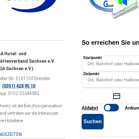
A Hotel- und
ättenverband Sachsen e.V.
A Sachsen e.V.)
ter Str. 5 | 01159 Dresden
n:
(0351) 428 95 10
pp: 0152-22344383
sen) ist die Berufsorganisation
 vertreten wir die Interessen
e Hotellerie.
NGSZEITEN