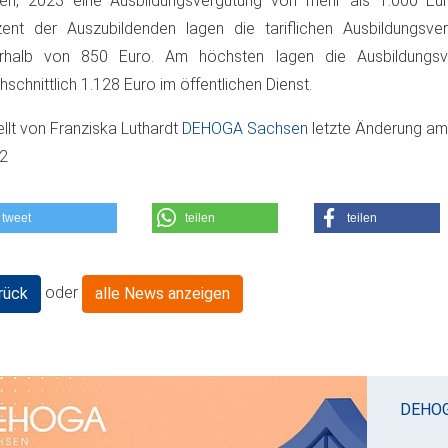
ten, 2023 eine Ausbildungsvergütung von mehr als 1.000 Eu
ent der Auszubildenden lagen die tariflichen Ausbildungsv
erhalb von 850 Euro. Am höchsten lagen die Ausbildungsv
hschnittlich 1.128 Euro im öffentlichen Dienst.
ellt von
Franziska Luthardt
DEHOGA Sachsen
letzte Änderung a
02
tweet
teilen
teilen
oder
rück
alle News anzeigen
DEHO