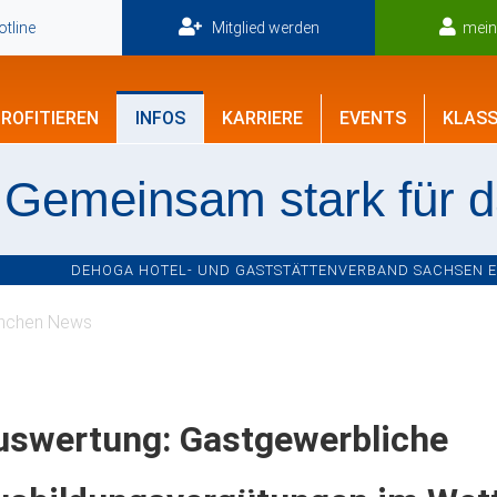
tline
Mitglied werden
mei
ROFITIEREN
INFOS
KARRIERE
EVENTS
KLASS
Gemeinsam stark für 
DEHOGA HOTEL- UND GASTSTÄTTENVERBAND SACHSEN E.V
nchen News
uswertung: Gastgewerbliche