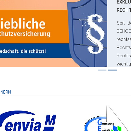
EXKLU
RECH
Seit d
ious
DEHO
rechts
Rechts
Recht
wichti
Risiko
TNERN