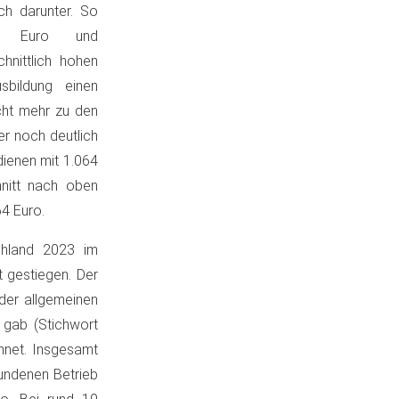
ch darunter. So
890 Euro und
hnittlich hohen
sbildung einen
cht mehr zu den
er noch deutlich
dienen mit 1.064
nitt nach oben
4 Euro.
schland 2023 im
 gestiegen. Der
der allgemeinen
 gab (Stichwort
chnet. Insgesamt
bundenen Betrieb