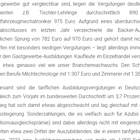
gewerbe gut vergleichbar sind, liegen die Vergütungen deutli
dienten z.B. Tischler-Lehrlinge durchschnittlich 
tfahrzeugmechatroniker 975 Euro. Aufgrund eines überdurchsc
ifabschlusses im letzten Jahr verzeichnete die Bäcker-Au
lichen Sprung von 782 Euro auf 970 Euro und gehört damit ni
fen mit besonders niedrigen Vergütungen – liegt allerdings imm
r den Gastgewerbe-Ausbildungen. Kaufleute im Einzelhandel ver
o etwa genauso viel wie unser Branchennachwuchs. Den Sch
ben Berufe Milchtechnologe mit 1.307 Euro und Zimmerer mit 1.26
esamt sind die tariflichen Ausbildungsvergütungen in Deut
leich zum Vorjahr im bundesweiten Durchschnitt um 3,7 Prozent
ieg hat sich damit etwas abgeschwächt und lag gleichauf mit 
ssteigerung. Sonderzahlungen, die es vielfach auch für Azubis
ationsausgleichsprämie) sind dabei allerdings nicht mit eingere
elten etwa zwei Drittel der Auszubildenden, die in einem tarifge