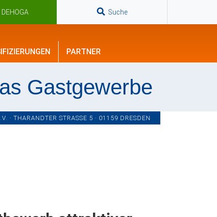
n DEHOGA
Suche
IFIZIERUNGEN
PARTNER
das Gastgewerbe
. · THARANDTER STRASSE 5 · 01159 DRESDEN