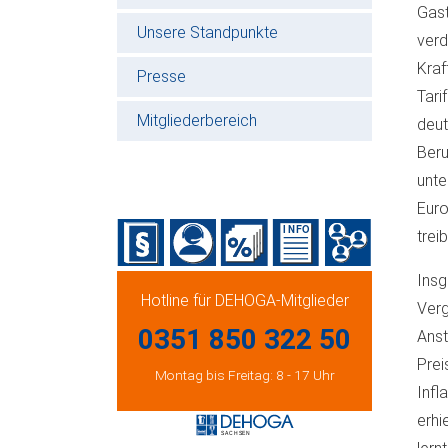
Gast
Unsere Standpunkte
ver
Kraf
Presse
Tar
Mitgliederbereich
deut
Beru
unte
Eur
trei
Insg
Hotline für DEHOGA-Mitglieder
Verg
0351 850 322 50
Anst
Prei
Montag bis Freitag: 8 - 17 Uhr
Infl
erhi