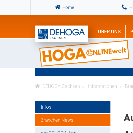
Home
Ho
ÜBER UNS
P
DEHOGA Sachsen
Informationen
Bra
Infos
A
Branchen News