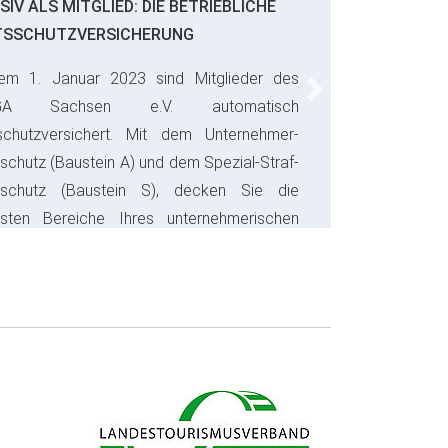
SIV ALS MITGLIED: DIE BETRIEBLICHE
TSSCHUTZVERSICHERUNG
em 1. Januar 2023 sind Mitglieder des
Next
GA Sachsen e.V. automatisch
schutzversichert. Mit dem Unternehmer-
schutz (Baustein A) und dem Spezial-Straf-
sschutz (Baustein S), decken Sie die
gsten Bereiche Ihres unternehmerischen
s ab und sparen bares Geld.