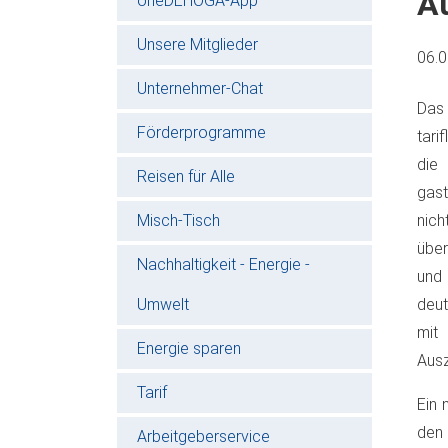
A
oneDEHOGA-App
Unsere Mitglieder
06.
Unternehmer-Chat
Das 
Förderprogramme
tari
die
Reisen für Alle
gast
Misch-Tisch
nich
über
Nachhaltigkeit - Energie -
und
Umwelt
deut
mit
Energie sparen
Ausz
Tarif
Ein 
den
Arbeitgeberservice