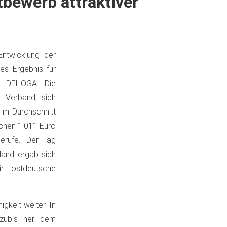
bewerb attraktiver
Entwicklung der
tes Ergebnis für
n DEHOGA: Die
r Verband, sich
im Durchschnitt
schen 1.011 Euro
erufe. Der lag
land ergab sich
ür ostdeutsche
gkeit weiter. In
Azubis her dem