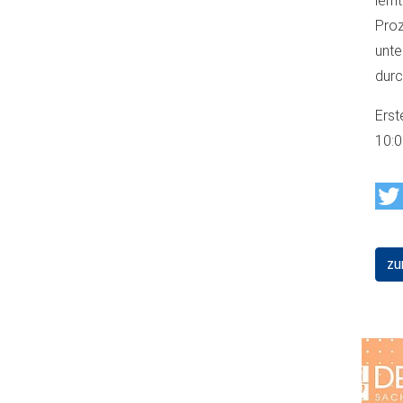
lern
Proz
unt
durc
Erst
10:
zu