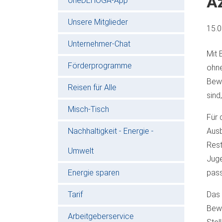
A
oneDEHOGA-App
Unsere Mitglieder
15.
Unternehmer-Chat
Mit 
Förderprogramme
ohne
Bewe
Reisen für Alle
sind
Misch-Tisch
Für 
Nachhaltigkeit - Energie -
Ausb
Rest
Umwelt
Juge
Energie sparen
pass
Tarif
Das 
Bewe
Arbeitgeberservice