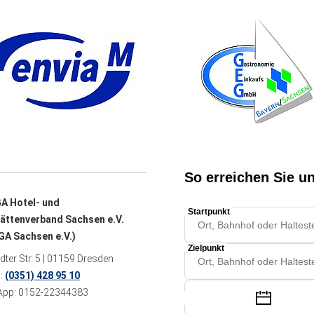
A Hotel- und
ättenverband Sachsen e.V.
A Sachsen e.V.)
ter Str. 5 | 01159 Dresden
n:
(0351) 428 95 10
pp: 0152-22344383