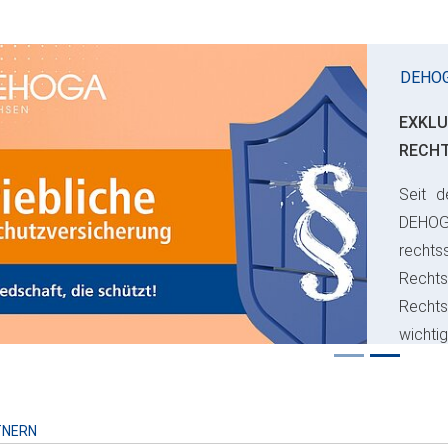
DEHO
EXKLU
RECH
Seit d
ious
DEHO
rechts
Rechts
Recht
wichti
Risiko
TNERN