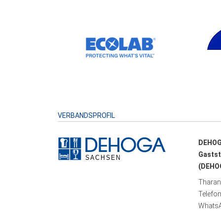
VERBANDSPROFIL
DEHOG
Gastst
(DEHOG
Tharand
Telefo
WhatsA