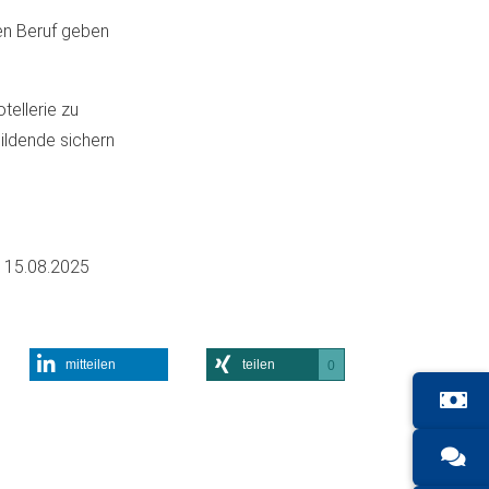
en Beruf geben
tellerie zu
bildende sichern
m
15.08.2025
mitteilen
teilen
0