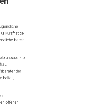
en“
Jugendliche
ür kurzfristige
dliche bereit
iele unbesetzte
frau,
sberater der
d helfen,
en
den offenen