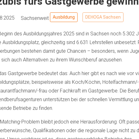
zubis fürs Gastgewerbe gewinn
Ausbildung
DEHOGA Sachsen
08.2025
Sachsenweit
Beginn des Ausbildungsjahres 2025 sind in Sachsen noch 5.302 
 Ausbildungsplatz, gleichzeitig sind 6.631 Lehrstellen unbesetzt. F
rbungen bestehen damit gute Chancen – besonders, wenn Jugen
, sich auch Alternativen zu ihrem Wunschberuf anzusehen.
das Gastgewerbe bedeutet das: Auch hier gibt es nach wie vor v
ildungsplätze, beispielsweise als Koch/Köchin, Hotelfachmann/-
aurantfachmann/-frau oder Fachkraft im Gastgewerbe. Die Beruf
ndberufsagenturen unterstützen bei der schnellen Vermittlung un
ende Betriebe zu finden.
Matching-Problem bleibt jedoch eine Herausforderung: Oft pass
rberwünsche, Qualifikationen oder die regionale Lage nicht zu 