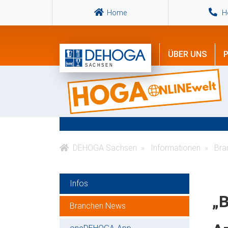
Home
Ho
ÜBER UNS
P
DEHOGA Sachsen
Informationen
Bra
Infos
„B
Branchen News