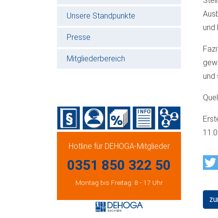
Stel
Ausb
Unsere Standpunkte
und 
Presse
Fazi
Mitgliederbereich
gewi
und 
Quel
Erst
11:
Hotline für DEHOGA-Mitglieder
0351 850 322 50
Montag bis Freitag: 8 - 17 Uhr
zu