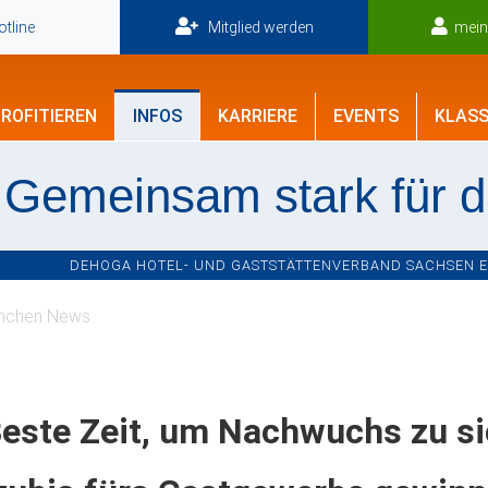
tline
Mitglied werden
mei
ROFITIEREN
INFOS
KARRIERE
EVENTS
KLASS
Gemeinsam stark für 
DEHOGA HOTEL- UND GASTSTÄTTENVERBAND SACHSEN E.V
nchen News
este Zeit, um Nachwuchs zu si