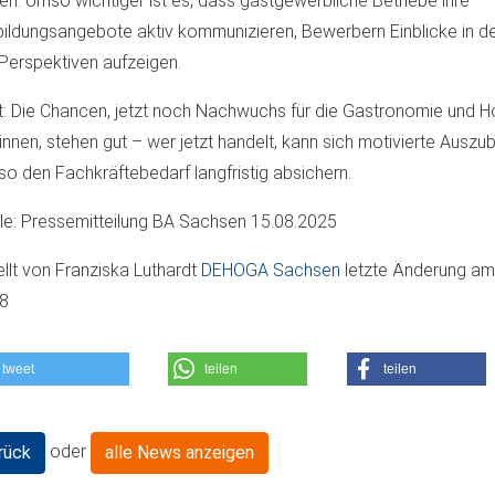
len. Umso wichtiger ist es, dass gastgewerbliche Betriebe ihre
ildungsangebote aktiv kommunizieren, Bewerbern Einblicke in d
Perspektiven aufzeigen.
t: Die Chancen, jetzt noch Nachwuchs für die Gastronomie und Ho
nnen, stehen gut – wer jetzt handelt, kann sich motivierte Auszu
so den Fachkräftebedarf langfristig absichern.
le: Pressemitteilung BA Sachsen 15.08.2025
ellt von
Franziska Luthardt
DEHOGA Sachsen
letzte Änderung a
08
tweet
teilen
teilen
oder
rück
alle News anzeigen