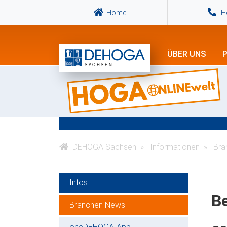
Home
Ho
ÜBER UNS
P
DEHOGA Sachsen
Informationen
Bra
Infos
B
Branchen News