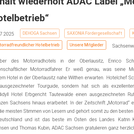
hält wiederholt ADAC Label „M
telbetrieb“
DEHOGA Sachsen
SAXONIA Fördergesellschaft
07.2025
orradfreundlicher Hotelbetrieb
Unsere Mitglieder
Sachsenwe
aber des Motorradhotels in der Oberlausitz, Enrico Schu
enschaftlicher Motorradfahrer. Er weiß genau, was seine M
em Hotel in der Oberlausitz nahe Wilthen erwarten. Hotelchef Schu
ausgezeichneter Tourguide, sondern hat sich als exzellent
idyll Hotel Erbgericht Tautewalde einen ausgezeichneten Ru
zen Sachsens hinaus erarbeitet. In der Zeitschrift „Motorrad“ er
die meisten Stimmen von Lesern und gehört somit zu den besten
Deutschland und ist das beste im Osten des Landes. Katrin
sen und Thomas Kubin, ADAC Sachsen gratulieren ganz herzlic