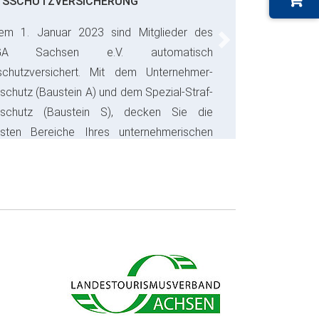
TSSCHUTZVERSICHERUNG
em 1. Januar 2023 sind Mitglieder des
Next
GA Sachsen e.V. automatisch
schutzversichert. Mit dem Unternehmer-
schutz (Baustein A) und dem Spezial-Straf-
sschutz (Baustein S), decken Sie die
gsten Bereiche Ihres unternehmerischen
s ab und sparen bares Geld.