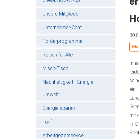
er
oneDEHOGA-App
Unsere Mitglieder
Ho
Unternehmer-Chat
30.
Förderprogramme
Mot
Reisen für Alle
Inh
Misch-Tisch
leid
sein
Nachhaltigkeit - Energie -
ein 
Umwelt
Land
Gren
Energie sparen
mit 
Tarif
in 
Sach
Arbeitgeberservice