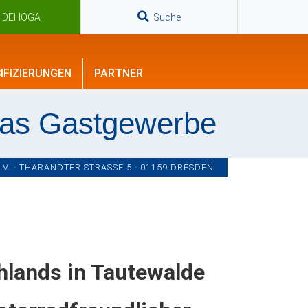
n DEHOGA
Suche
IFIZIERUNGEN
PARTNER
das Gastgewerbe
. · THARANDTER STRASSE 5 · 01159 DRESDEN
hlands in Tautewalde