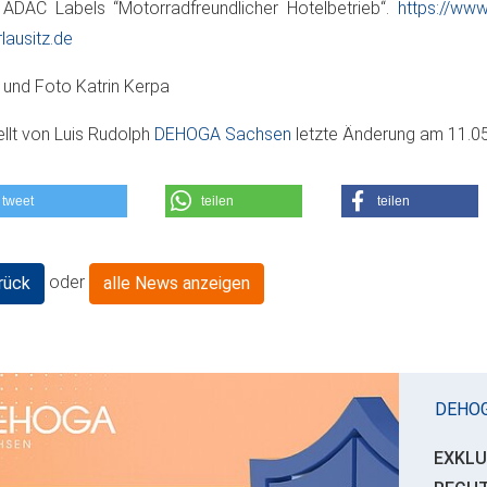
ADAC Labels “Motorradfreundlicher Hotelbetrieb“.
https://www
lausitz.de
 und Foto Katrin Kerpa
ellt von
Luis Rudolph
DEHOGA Sachsen
letzte Änderung am
11.0
tweet
teilen
teilen
oder
rück
alle News anzeigen
DEHO
EXKLU