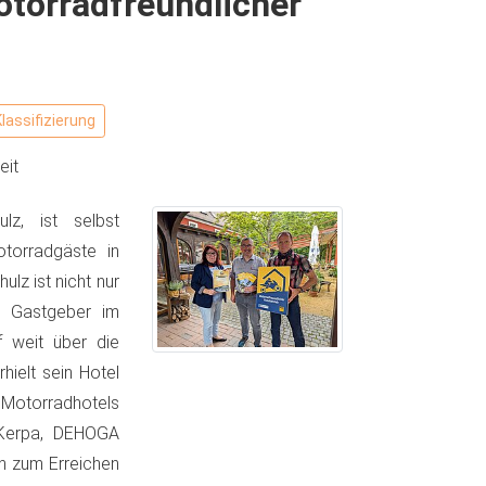
otorradfreundlicher
Klassifizierung
it
lz, ist selbst
otorradgäste in
lz ist nicht nur
er Gastgeber im
f weit über die
hielt sein Hotel
 Motorradhotels
 Kerpa, DEHOGA
h zum Erreichen