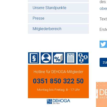
des 
Unsere Standpunkte
ober
Presse
Text
Mitgliederbereich
Erst
zu
Hotline für DEHOGA-Mitglieder
0351 850 322 50
Montag bis Freitag: 8 - 17 Uhr