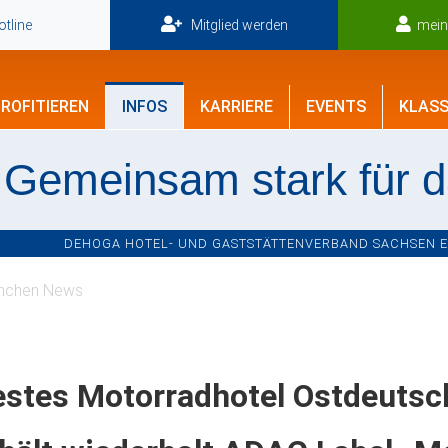
tline
Mitglied werden
mei
ROFITIEREN
INFOS
KARRIERE
EVENTS
KLASS
Gemeinsam stark für 
DEHOGA HOTEL- UND GASTSTÄTTENVERBAND SACHSEN E.V
nchen News
estes Motorradhotel Ostdeutsc