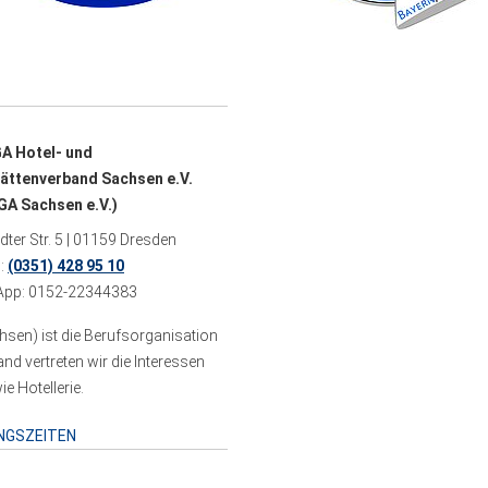
A Hotel- und
ättenverband Sachsen e.V.
A Sachsen e.V.)
ter Str. 5 | 01159 Dresden
n:
(0351) 428 95 10
pp: 0152-22344383
sen) ist die Berufsorganisation
 vertreten wir die Interessen
e Hotellerie.
NGSZEITEN