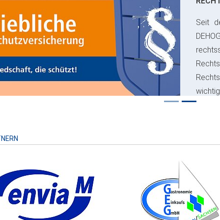
RECH
Seit d
ious
DEHO
rechts
Rechts
Recht
wichti
Risiko
TNERN