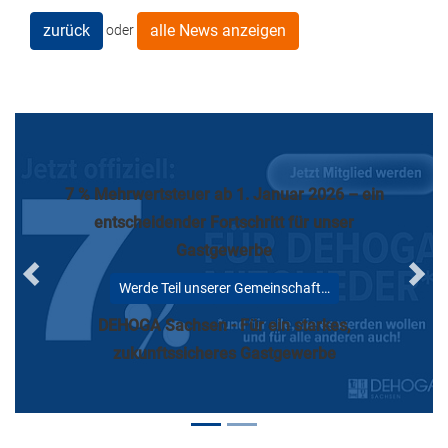
zurück
alle News anzeigen
oder
7 % Mehrwertsteuer ab 1. Januar 2026 – ein
entscheidender Fortschritt für unser
Gastgewerbe
Previous
Next
Werde Teil unserer Gemeinschaft…
DEHOGA Sachsen - Für ein starkes,
zukunftssicheres Gastgewerbe