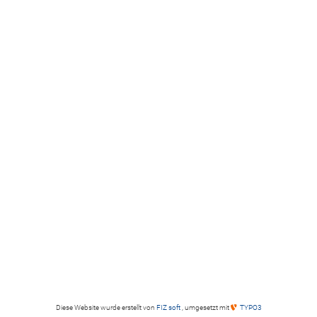
Diese Website wurde erstellt von
FIZ soft
, umgesetzt mit
TYPO3