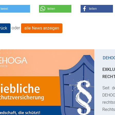
tweet
teilen
teilen
oder
rück
alle News anzeigen
DEHO
EXKLU
RECH
Seit d
ious
DEHO
rechts
Rechts