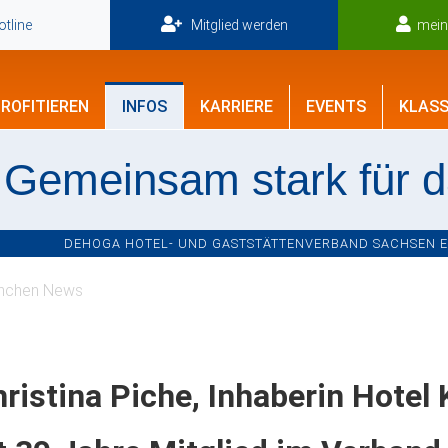
tline
Mitglied werden
mei
ROFITIEREN
INFOS
KARRIERE
EVENTS
KLASS
Gemeinsam stark für 
DEHOGA HOTEL- UND GASTSTÄTTENVERBAND SACHSEN E.V
nchen News
ristina Piche, Inhaberin Hotel 