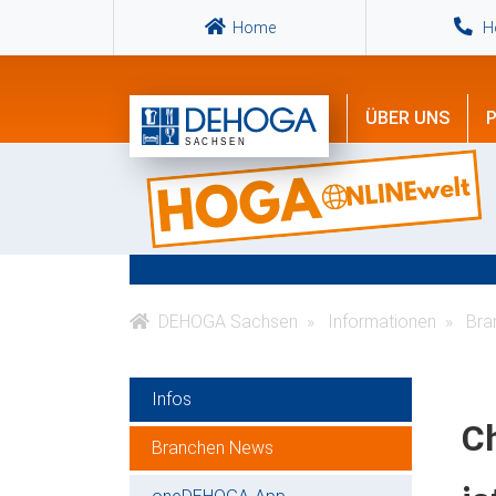
Home
Ho
ÜBER UNS
P
DEHOGA Sachsen
Informationen
Bra
Infos
Ch
Branchen News