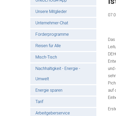
is
oneDEHOGA-App
Unsere Mitglieder
07.
Unternehmer-Chat
Förderprogramme
Das 
Reisen für Alle
Leit
DEHO
Misch-Tisch
Entw
Nachhaltigkeit - Energie -
und 
sehr
Umwelt
Pich
Energie sparen
auf 
Einh
Tarif
Erst
Arbeitgeberservice