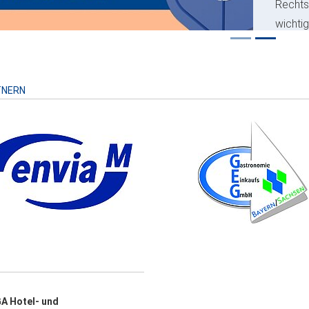
Recht
wichti
Risiko
TNERN
A Hotel- und