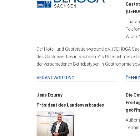
Gastst
(DEHOG
Tharand
Telefo
WhatsA
Der Hotel- und Gaststättenverband e.V. (DEHOGA Sach
des Gastgewerbes in Sachsen. Als Unternehmerverband
der verschiedenen Betriebstypen in Gastronomie sowi
VERANTWORTUNG
ÖFFNU
Jens Dzurny
Die Ge
Freita
Präsident des Landesverbandes
geöffn
Außerha
Terminv