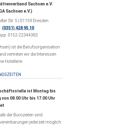
ättenverband Sachsen e.V.
A Sachsen e.V.)
ter Str. 5 | 01159 Dresden
n:
(0351) 428 95 10
pp: 0152-22344383
sen) ist die Berufsorganisation
 vertreten wir die Interessen
e Hotellerie.
NGSZEITEN
schäftsstelle ist Montag bis
g von 08.00 Uhr bis 17.00 Uhr
et
lb der Bürozeiten sind
ereinbarungen jederzeit möglich.