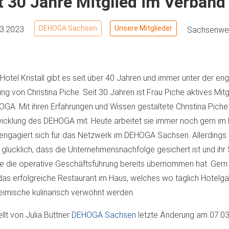
t 30 Jahre Mitglied im Verband
DEHOGA Sachsen
Unsere Mitglieder
03.2023
Sachsenwei
Hotel Kristall gibt es seit über 40 Jahren und immer unter der en
ung von Christina Piche. Seit 30 Jahren ist Frau Piche aktives Mitg
GA. Mit ihren Erfahrungen und Wissen gestaltete Christina Piche 
icklung des DEHOGA mit. Heute arbeitet sie immer noch gern im H
engagiert sich für das Netzwerk im DEHOGA Sachsen. Allerdings i
 glücklich, dass die Unternehmensnachfolge gesichert ist und ihr
e die operative Geschäftsführung bereits übernommen hat. Gern 
das erfolgreiche Restaurant im Haus, welches wo täglich Hotelg
eimische kulinarisch verwöhnt werden.
ellt von
Julia Büttner
DEHOGA Sachsen
letzte Änderung am
07.03