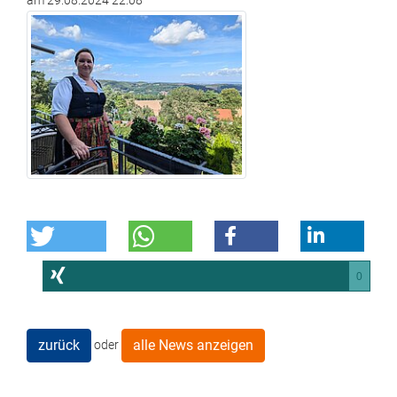
am
29.08.2024 22:08
0
zurück
alle News anzeigen
oder