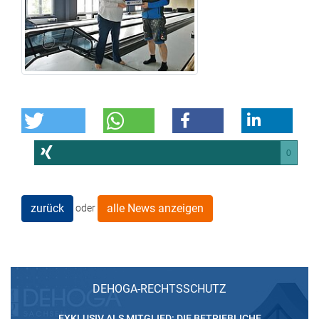
0
zurück
alle News anzeigen
oder
DEHOGA-RECHTSSCHUTZ
EXKLUSIV ALS MITGLIED: DIE BETRIEBLICHE