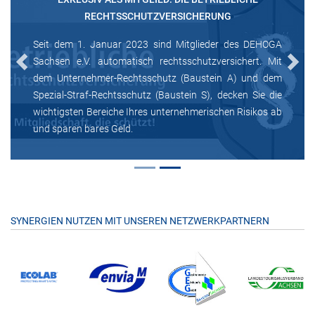
RECHTSSCHUTZVERSICHERUNG
Seit dem 1. Januar 2023 sind Mitglieder des DEHOGA
Sachsen e.V. automatisch rechtsschutzversichert. Mit
Previous
Next
dem Unternehmer-Rechtsschutz (Baustein A) und dem
Spezial-Straf-Rechtsschutz (Baustein S), decken Sie die
wichtigsten Bereiche Ihres unternehmerischen Risikos ab
und sparen bares Geld.
SYNERGIEN NUTZEN MIT UNSEREN NETZWERKPARTNERN