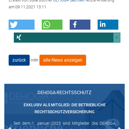
Erstellt von
Julia Büttner
DEHOGA Sachsen
letzte Änderung
am
09.11.2021 13:11
0
zurück
alle News anzeigen
oder
DEHOGA-RECHTSSCHUTZ
EXKLUSIV ALS MITGLIED: DIE BETRIEBLICHE
RECHTSSCHUTZVERSICHERUNG
Seit dem 1. Januar 2023 sind Mitglieder des DEHOGA