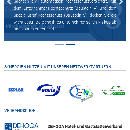
Sachsen e.V. automatisch rechtsschutzversichert. Mit
Previous
Next
dem Unternehmer-Rechtsschutz (Baustein A) und dem
Spezial-Straf-Rechtsschutz (Baustein S), decken Sie die
wichtigsten Bereiche Ihres unternehmerischen Risikos ab
und sparen bares Geld.
SYNERGIEN NUTZEN MIT UNSEREN NETZWERKPARTNERN
VERBANDSPROFIL
DEHOGA Hotel- und Gaststättenverband