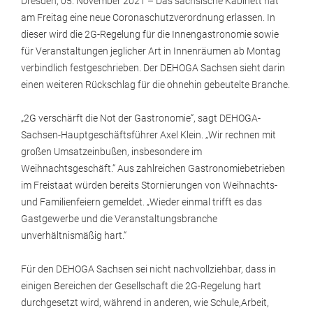
Dresden, 05. November 2021 – Das sächsische Kabinett hat
am Freitag eine neue Coronaschutzverordnung erlassen. In
dieser wird die 2G-Regelung für die Innengastronomie sowie
für Veranstaltungen jeglicher Art in Innenräumen ab Montag
verbindlich festgeschrieben. Der DEHOGA Sachsen sieht darin
einen weiteren Rückschlag für die ohnehin gebeutelte Branche.
„2G verschärft die Not der Gastronomie“, sagt DEHOGA-
Sachsen-Hauptgeschäftsführer Axel Klein. „Wir rechnen mit
großen Umsatzeinbußen, insbesondere im
Weihnachtsgeschäft.“ Aus zahlreichen Gastronomiebetrieben
im Freistaat würden bereits Stornierungen von Weihnachts-
und Familienfeiern gemeldet. „Wieder einmal trifft es das
Gastgewerbe und die Veranstaltungsbranche
unverhältnismäßig hart.“
Für den DEHOGA Sachsen sei nicht nachvollziehbar, dass in
einigen Bereichen der Gesellschaft die 2G-Regelung hart
durchgesetzt wird, während in anderen, wie Schule,Arbeit,