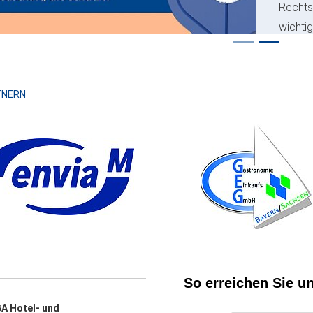
Recht
wichti
Risiko
TNERN
A Hotel- und