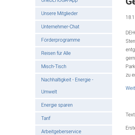
G
oneDEHOGA-App
Unsere Mitglieder
18.
Unternehmer-Chat
DEHO
Förderprogramme
Ster
entg
Reisen für Alle
gern
Misch-Tisch
Park
zu e
Nachhaltigkeit - Energie -
Weit
Umwelt
Energie sparen
Text
Tarif
Erst
Arbeitgeberservice