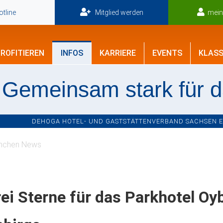
tline
Mitglied werden
mei
ROFITIEREN
INFOS
KARRIERE
EVENTS
KLASS
Gemeinsam stark für 
DEHOGA HOTEL- UND GASTSTÄTTENVERBAND SACHSEN E.V
nchen News
ei Sterne für das Parkhotel Oyb