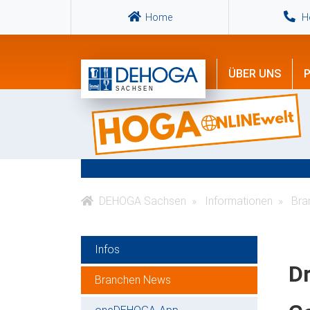
Home
Ho
ÜBER UNS
P
DEHOGA Sachsen
Informationen
Bra
Infos
Dr
Branchen News