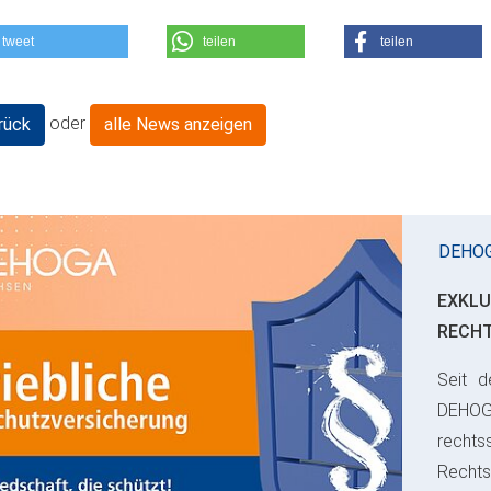
tweet
teilen
teilen
oder
rück
alle News anzeigen
DEHO
EXKLU
RECH
Seit d
ious
DEHO
rechts
Rechts