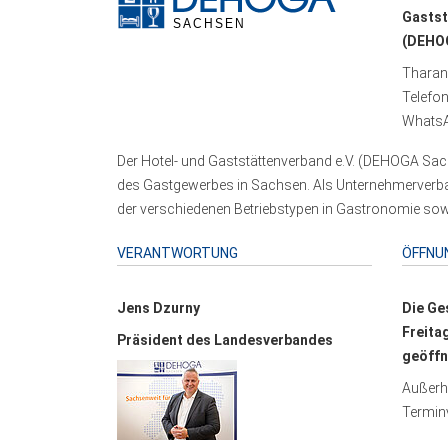
Gastst
(DEHOG
Tharand
Telefo
WhatsA
Der Hotel- und Gaststättenverband e.V. (DEHOGA Sach
des Gastgewerbes in Sachsen. Als Unternehmerverband
der verschiedenen Betriebstypen in Gastronomie sowi
VERANTWORTUNG
ÖFFNU
Jens Dzurny
Die Ge
Freita
Präsident des Landesverbandes
geöffn
Außerha
Terminv