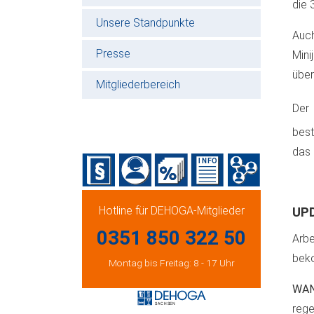
die 
Unsere Standpunkte
Auch
Presse
Mini
über
Mitgliederbereich
Der 
best
das 
Hotline für DEHOGA-Mitglieder
UP
0351 850 322 50
Arbe
bek
Montag bis Freitag: 8 - 17 Uhr
WA
rege