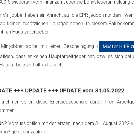
300 € wiederum vom Finanzamt über die Lohnsteueranmeldung er
 Minijobber haben ein Anrecht auf die EPP, jedoch nur dann, we
job keinen zusätzlichen Hauptjob haben. In diesem Fall bekom
 ihren Hauptarbeitgeber.
Minijobber sollte mit einer Bescheinigung (
Muster HIER 
ätigen, dass er keinen Hauptarbeitgeber hat, bzw. es sich bei
Hauptarbeitsverhältnis handelt.
DATE +++ UPDATE +++ UPDATE vom 31.05.2022
itnehmer sollen diese Energiepauschale durch ihren Arbeitg
ommen.
NN?
Voraussichtlich mit der ersten, nach dem 31. August 2022
lmäßigen Lohnzahlung.