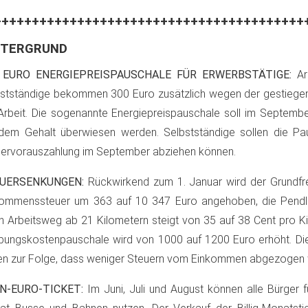
+++++++++++++++++++++++++++++++++++++++++
NTERGRUND
 EURO ENERGIEPREISPAUSCHALE FÜR ERWERBSTÄTIGE:
Ar
stständige bekommen 300 Euro zusätzlich wegen der gestiege
Arbeit. Die sogenannte Energiepreispauschale soll im Septemb
dem Gehalt überwiesen werden. Selbstständige sollen die Pa
ervorauszahlung im September abziehen können.
UERSENKUNGEN:
Rückwirkend zum 1. Januar wird der Grundfre
kommenssteuer um 363 auf 10 347 Euro angehoben, die Pendle
n Arbeitsweg ab 21 Kilometern steigt von 35 auf 38 Cent pro K
ungskostenpauschale wird von 1000 auf 1200 Euro erhöht. D
n zur Folge, dass weniger Steuern vom Einkommen abgezogen 
N-EURO-TICKET:
Im Juni, Juli und August können alle Bürger 