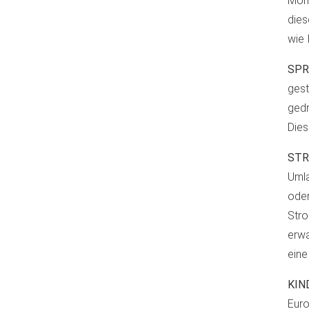
Mona
dies
wie 
SPR
gest
gedr
Dies
STR
Umla
ode
Stro
erwa
eine
KIN
Euro