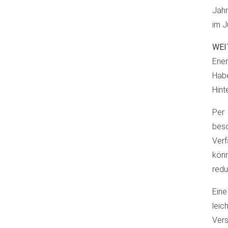
Jahr
im Ju
WEI
Ene
Hab
Hint
Per
bes
Verf
könn
redu
Eine
leic
Ver