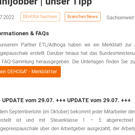
nijobber | unser Tipp
DEHOGA Sachsen
Branchen News
07.2022
Sachsenweit
ormationen & FAQs
 unserem Partner ETL/Adhoga haben wir ein Merkblatt zur 
giepauschale erstellt. Darüber hinaus hat das Bundesministeri
e FAQ-Sammlung herausgegeben. Die Unterlagen finden Sie z
ein DEHOGA" - Merkblätter
 UPDATE vom 29.07. +++ UPDATE vom 29.07. +++
dem Septemberlohn (im Oktober) bekommt jeder Mitarbeiter de
estellt ist und mit Steuerklasse 1 – 5 abgerechne
giepreispauschale über den Arbeitgeber ausgezahlt, der Arbe