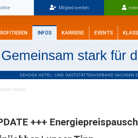
tline
Mitglied werden
mei
ROFITIEREN
INFOS
KARRIERE
EVENTS
KLASS
Gemeinsam stark für 
DEHOGA HOTEL- UND GASTSTÄTTENVERBAND SACHSEN E.V
nchen News
PDATE +++ Energiepreispauscha