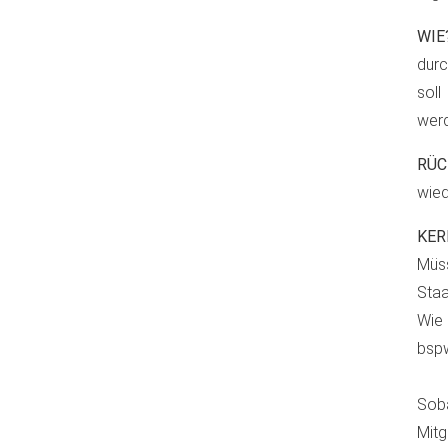
WIE
durc
sol
wer
RÜC
wied
KER
Müss
Staa
Wie 
bspw
Soba
Mitg