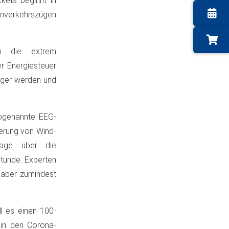
kets beginnt in
rnverkehrszügen
en die extrem
r Energiesteuer
liger werden und
sogenannte EEG-
derung von Wind-
lage über die
tunde. Experten
 aber zumindest
ll es einen 100-
 in den Corona-