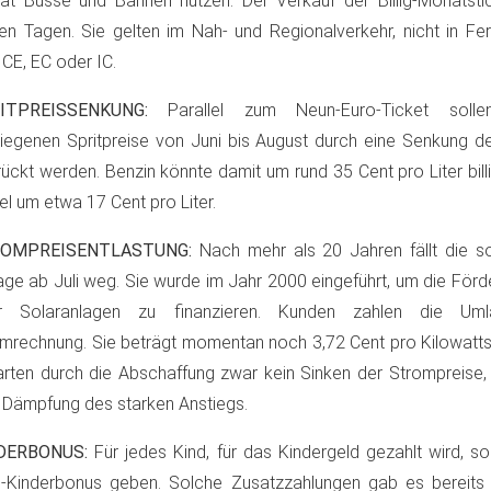
t Busse und Bahnen nutzen. Der Verkauf der Billig-Monatstic
en Tagen. Sie gelten im Nah- und Regionalverkehr, nicht in Fe
ICE, EC oder IC.
ITPREISSENKUNG:
Parallel zum Neun-Euro-Ticket soll
iegenen Spritpreise von Juni bis August durch eine Senkung de
ückt werden. Benzin könnte damit um rund 35 Cent pro Liter bil
el um etwa 17 Cent pro Liter.
OMPREISENTLASTUNG:
Nach mehr als 20 Jahren fällt die 
ge ab Juli weg. Sie wurde im Jahr 2000 eingeführt, um die För
r Solaranlagen zu finanzieren. Kunden zahlen die Um
mrechnung. Sie beträgt momentan noch 3,72 Cent pro Kilowatts
rten durch die Abschaffung zwar kein Sinken der Strompreise,
 Dämpfung des starken Anstiegs.
DERBONUS:
Für jedes Kind, für das Kindergeld gezahlt wird, so
-Kinderbonus geben. Solche Zusatzzahlungen gab es bereits