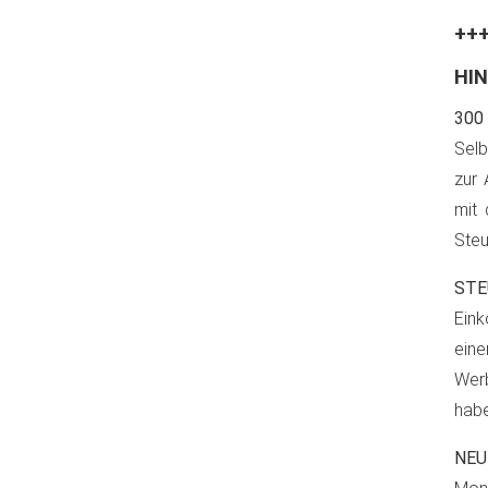
++
HI
300
Selb
zur 
mit 
Steu
STE
Ein
eine
Werb
habe
NEU