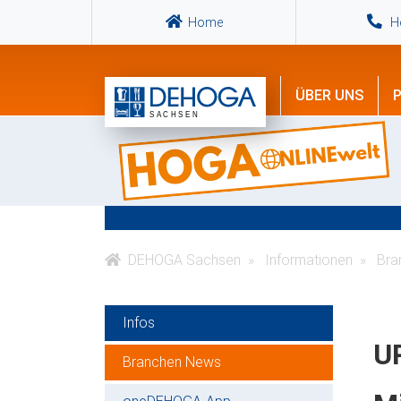
Home
Ho
ÜBER UNS
P
DEHOGA Sachsen
Informationen
Bra
Infos
U
Branchen News