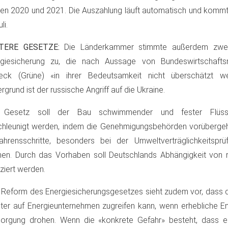
en 2020 und 2021. Die Auszahlung läuft automatisch und kommt 
li.
TERE GESETZE:
Die Länderkammer stimmte außerdem zwei
rgiesicherung zu, die nach Aussage von Bundeswirtschaftsm
eck (Grüne) «in ihrer Bedeutsamkeit nicht überschätzt w
ergrund ist der russische Angriff auf die Ukraine.
 Gesetz soll der Bau schwimmender und fester Flüssig
chleunigt werden, indem die Genehmigungsbehörden vorüberge
ahrensschritte, besonders bei der Umweltverträglichkeitsprü
en. Durch das Vorhaben soll Deutschlands Abhängigkeit von
ziert werden.
 Reform des Energiesicherungsgesetzes sieht zudem vor, dass d
hter auf Energieunternehmen zugreifen kann, wenn erhebliche E
sorgung drohen. Wenn die «konkrete Gefahr» besteht, dass e