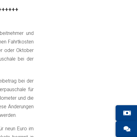
++++++
beitnehmer und
nen Fahrtkosten
er oder Oktober
uschale bei der
ibetrag bei der
rpauschale für
ilometer und die
iese Änderungen
werden.
für neun Euro im