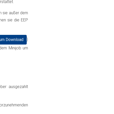
stattet.
nn sie außer dem
men sie die EEP
)
zum Download
 dem Minijob um
eber ausgezahlt
 vorzunehmenden