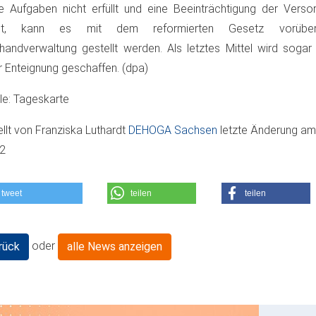
e Aufgaben nicht erfüllt und eine Beeinträchtigung der Versor
ht, kann es mit dem reformierten Gesetz vorüber
handverwaltung gestellt werden. Als letztes Mittel wird sogar
r Enteignung geschaffen. (dpa)
le: Tageskarte
ellt von
Franziska Luthardt
DEHOGA Sachsen
letzte Änderung a
12
tweet
teilen
teilen
oder
rück
alle News anzeigen