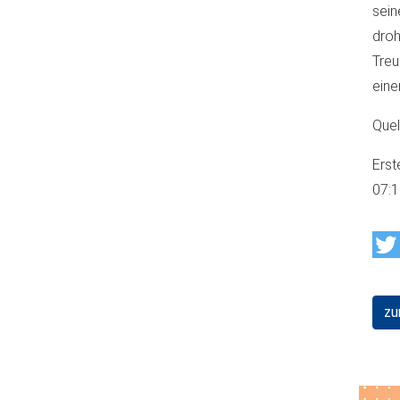
sein
dro
Treu
eine
Quel
Erst
07:
zu