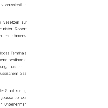
voraussichtlich
 Gesetzen zur
inister Robert
erden können».
gas-Terminals
hend bestimmte
fung, auslassen
 russischem Gas
er Staat künftig
ngpässe bei der
in Unternehmen